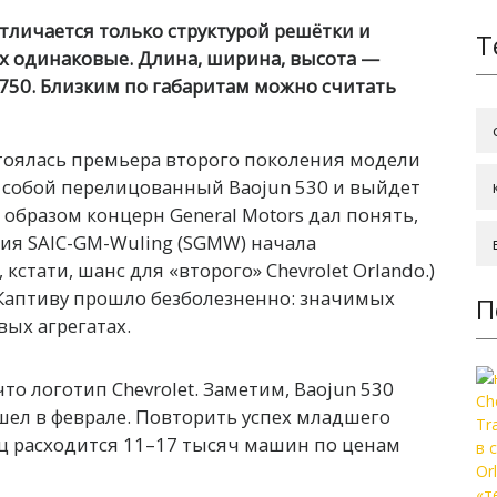
отличается только структурой решётки и
Т
их одинаковые. Длина, ширина, высота —
750. Близким по габаритам можно считать
стоялась премьера второго поколения модели
ет собой перелицованный Baojun 530 и выйдет
 образом концерн General Motors дал понять,
ия SAIC-GM-Wuling (SGMW) начала
 кстати, шанс для «второго» Chevrolet Orlando.)
Каптиву прошло безболезненно: значимых
П
вых агрегатах.
о логотип Chevrolet. Заметим, Baojun 530
шел в феврале. Повторить успех младшего
есяц расходится 11–17 тысяч машин по ценам