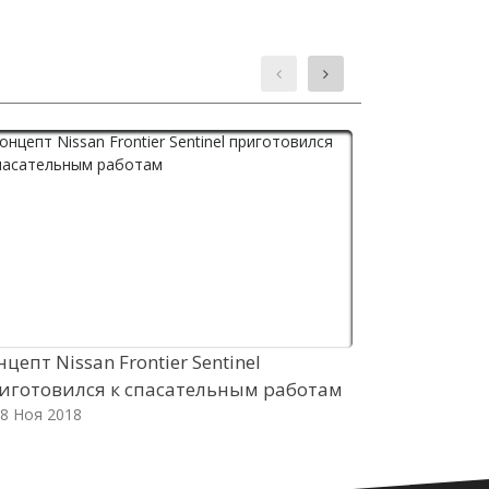
нцепт Nissan Frontier Sentinel
Кроссовер 
иготовился к спасательным работам
версиями
8 Ноя 2018
08 Ноя 2018