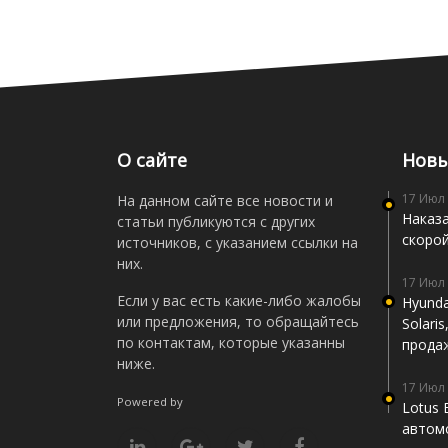
О сайте
Новы
17 Июл
На данном сайте все новости и
Наказа
статьи публикуются с других
скоро
источников, с указанием ссылки на
них.
17 Июл
Если у вас есть какие-либо жалобы
Hyunda
или предложения, то обращайтесь
Solari
по контактам, которые указанны
прода
ниже.
17 Июл
Powered by
Lotus 
автомо