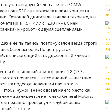
 получать и другой член альянса SGMW —
Баоцзюня 530 она показала в виде концепта
зии. Основной двигатель заявлен такой же, как
етвёрка 1.5 (147 л.с., 230 Н•м). С ней
ханика» и «робот» с двумя сцеплениями.
даже не пытались, поэтому салон везде строго
ушек безопасности. По центру стоит
, в списке опций есть двухзонный климат-
ty.
еется бензиновый атмосферник 1.8 (137 л.с.,
тот мотор появится. Нет сомнений — шествие
ся. На подходе новейший Baojun RS-5,
, чтобы чужой значок встал на его место как
ниями занимается не только General Motors.
м недавно провернул «голубой овал»,
овый Territory.