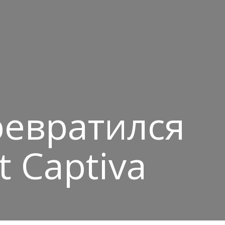
ревратился
t Captiva