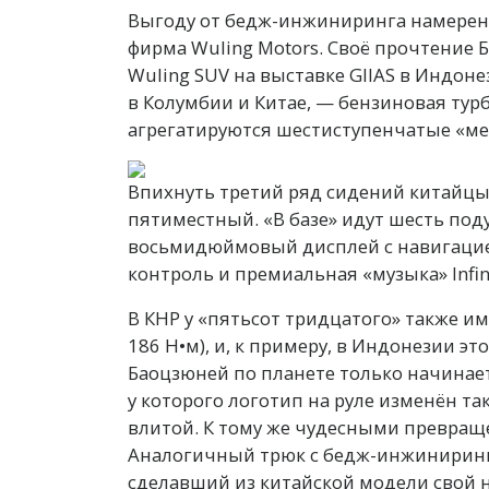
Выгоду от бедж-инжиниринга намерен
фирма Wuling Motors. Своё прочтение 
Wuling SUV на выставке GIIAS в Индоне
в Колумбии и Китае, — бензиновая турбоч
агрегатируются шестиступенчатые «ме
Впихнуть третий ряд сидений китайцы 
пятиместный. «В базе» идут шесть под
восьмидюймовый дисплей с навигацией
контроль и премиальная «музыка» Infini
В КНР у «пятьсот тридцатого» также им
186 Н•м), и, к примеру, в Индонезии э
Баоцзюней по планете только начинает
у которого логотип на руле изменён так
влитой. К тому же чудесными превраще
Аналогичный трюк с бедж-инжиниринго
сделавший из китайской модели свой н