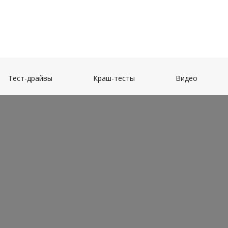
(current)
(current)
(current)
Тест-драйвы
Краш-тесты
Видео