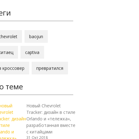
еги
chevrolet
baojun
китаец
captiva
в кроссовер
превратился
о теме
Новый Chevrolet
Tracker: дизайн в стиле
Orlando и «тележка»,
разработанная вместе
с китайцами
31 Окт 2018