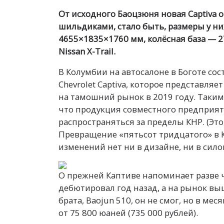
От исходного Баоцзюня новая Captiva 
шильдиками, стало быть, размеры у н
4655×1835×1760 мм, колёсная база — 2
Nissan X-Trail.
В Колумбии на автосалоне в Боготе со
Chevrolet Captiva, которое представля
на тамошний рынок в 2019 году. Таким
что продукция совместного предприят
распространяться за пределы КНР. (Это,
Превращение «пятьсот тридцатого» в 
изменений нет ни в дизайне, ни в сило
О прежней Каптиве напоминает разве чт
дебютировал год назад, а на рынок вы
брата, Baojun 510, он не смог, но в м
от 75 800 юаней (735 000 рублей).