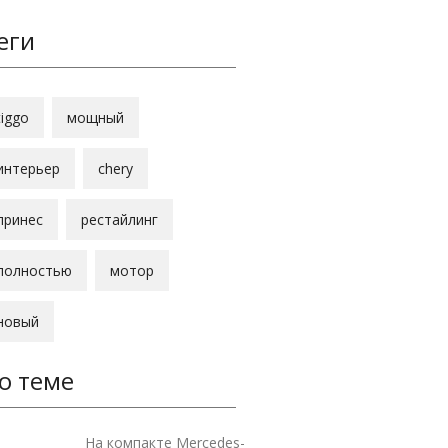
еги
tiggo
мощный
интерьер
chery
принес
рестайлинг
полностью
мотор
новый
о теме
На компакте Mercedes-