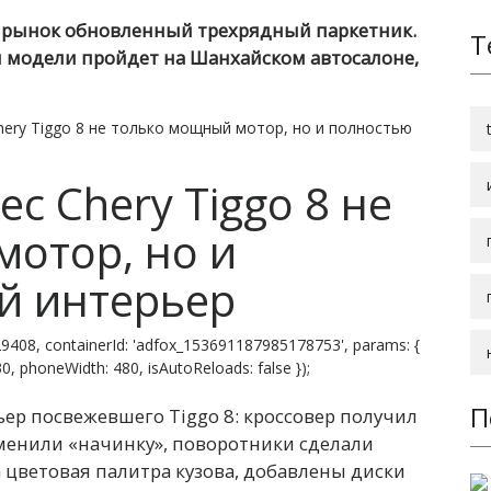
а рынок обновленный трехрядный паркетник.
Т
 модели пройдет на Шанхайском автосалоне,
hery Tiggo 8 не только мощный мотор, но и полностью
с Chery Tiggo 8 не
отор, но и
й интерьер
9408, containerId: 'adfox_153691187985178753', params: {
 830, phoneWidth: 480, isAutoReloads: false });
П
ьер посвежевшего Tiggo 8: кроссовер получил
аменили «начинку», поворотники сделали
цветовая палитра кузова, добавлены диски