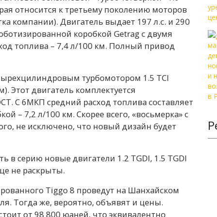
торая относится к третьему поколению моторов
тка компании). Двигатель выдает 197 л.с. и 290
роботизированной коробкой Getrag с двумя
од топлива – 7,4 л/100 км. Полный привод
тырехцилиндровым турбомотором 1.5 TCI
м). Этот двигатель комплектуется
CT. С 6МКП средний расход топлива составляет
ой – 7,2 л/100 км. Скорее всего, «восьмерка» с
Р
того, не исключено, что новый дизайн будет
ть в серию новые двигатели 1.2 TGDI, 1.5 TGDI
еще не раскрыты.
ованного Tiggo 8 проведут на Шанхайском
ля. Тогда же, вероятно, объявят и цены.
 стоит от 98 800 юаней, что эквивалентно