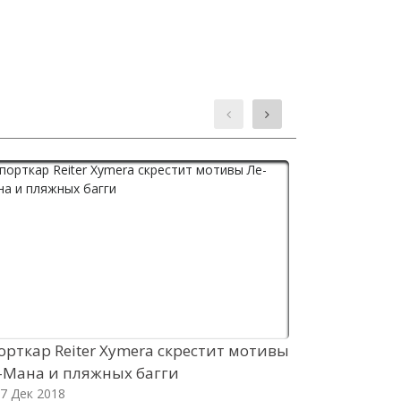
орткар Reiter Xymera скрестит мотивы
Для спортк
-Мана и пляжных багги
предложен 
7 Дек 2018
26 Дек 2018