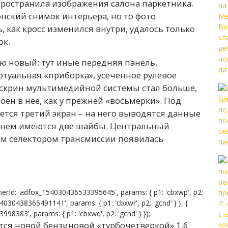
пространила изображения салона паркетника.
нский снимок интерьера, но то фото
, как кросс изменился внутри, удалось только
ок.
тью новый: тут иные передняя панель,
ртуальная «приборка», усеченное рулевое
чскрин мультимедийной системы стал больше,
оен в нее, как у прежней «восьмерки». Под
тся третий экран – на него выводятся данные
а нем имеются две шайбы. Центральный
ым селектором трансмиссии появилась
erId: 'adfox_154030436533395645', params: { p1: 'cbxwp', p2:
54030438365491141', params: { p1: 'cbxwr', p2: 'gcnd' } }, {
8383', params: { p1: 'cbxwq', p2: 'gcnd' } });
тся новой бензиновой «турбочетверкой» 1.6