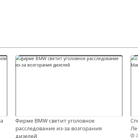
ra
Фирме BMW светит уголовное
Сп
расследование из-за возгорания
Ле
дизелей
2