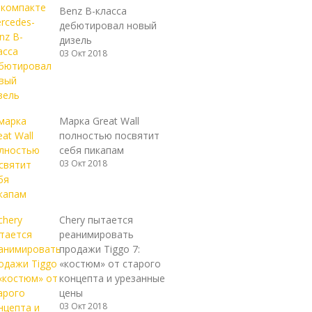
Benz B-класса
дебютировал новый
дизель
03 Окт 2018
Марка Great Wall
полностью посвятит
себя пикапам
03 Окт 2018
Chery пытается
реанимировать
продажи Tiggo 7:
«костюм» от старого
концепта и урезанные
цены
03 Окт 2018