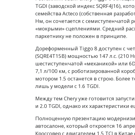
TGDI (заводской индекс SQRF4J16), ко
семейства Acteco (собственная разрабо
Нм, он сочетается с семиступенчатой 
«мокрыми» сцеплениями. Средний расх
паркетнику не положен в принципе.
Дореформенный Tiggo 8 доступен с че
(SQRE4T15B) мощностью 147 л.с. (210 Н
шестиступенчатой «механикой» или 6D
7,1 л/100 км, с роботизированной коробк
мотором 1.5 останется в строю. Более 
лишь у модели с 1.6 TGDI.
Между тем Chery уже готовится запусти
и 2.0 TGDI, однако их характеристики 
Полноценную презентацию модернизир
автосалоне, который откроется 16 апре
Кроссовер с двигателем 1.5 TCI в Китае