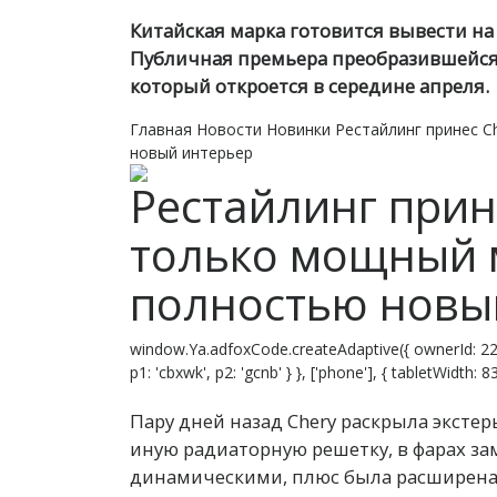
Китайская марка готовится вывести н
Публичная премьера преобразившейся
который откроется в середине апреля.
Главная
Новости
Новинки
Рестайлинг принес C
новый интерьер
Рестайлинг прине
только мощный м
полностью новы
window.Ya.adfoxCode.createAdaptive({ ownerId: 22
p1: 'cbxwk', p2: 'gcnb' } }, ['phone'], { tabletWidth:
Пару дней назад Chery раскрыла экстер
иную радиаторную решетку, в фарах з
динамическими, плюс была расширена 