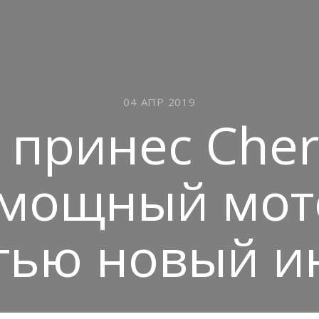
04 АПР 2019
 принес Chery
 мощный мото
тью новый и