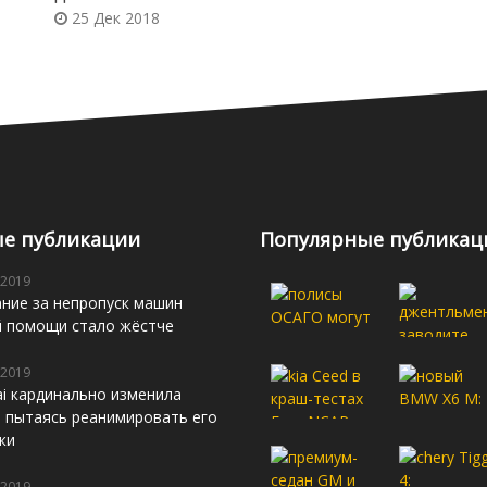
25 Дек 2018
е публикации
Популярные публикац
 2019
ние за непропуск машин
й помощи стало жёстче
 2019
i кардинально изменила
s, пытаясь реанимировать его
жи
 2019