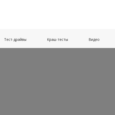
(current)
(current)
(current)
Тест-драйвы
Краш-тесты
Видео