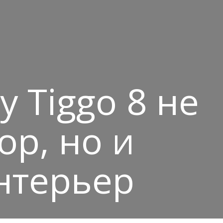
 Tiggo 8 не
р, но и
нтерьер