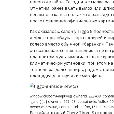
нового дизайна. Сегодня же марка рас
Отметим, ранее в Сеть выложили шпио
неважного качества, так что разглядеть
после появления официальных картин
Как оказалось, салон у Tiggo 8 полнос
дефлекторы обдува, карты дверей и ви
колесо вместо обычной «баранки». Та
он возвышается над панелью, а не встр
планшетом мультимедиа отныне красуе
климатической установки, при этом н
тоннель раздался вширь, рядом с нов
площадка для зарядки смартфона.
window.customAdaptive({ ownerId: 229408, contain
'gcnd' } }, { ownerId: 229408, containerId: 'adfox_1
ownerId: 229408, containerId: 'adfox_15403043806399
Рестайлинговый Chery Tiggo 8 оснащае