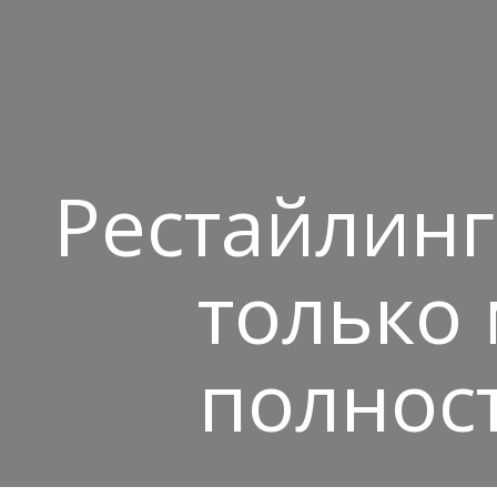
Рестайлинг
только
полнос