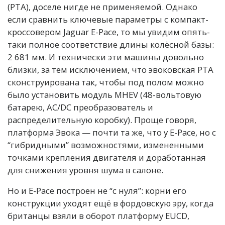
(PTA), доселе нигде не применяемой. Однако
если сравнить ключевые параметры с компакт-
кроссовером Jaguar E-Pace, то мы увидим опять-
таки полное соответствие длины колёсной базы:
2 681 мм. И технически эти машины довольно
близки, за тем исключением, что эвоковская РТА
сконструирована так, чтобы под полом можно
было установить
модуль MHEV (48-вольтовую
батарею, AC/DC преобразователь и
распределительную коробку)
. Проще говоря,
платформа Эвока — почти та же, что у E-Pace, но с
“гибридными” возможностями, измененными
точками крепления двигателя и доработанная
для снижения уровня шума в салоне.
Но и Е-Расе построен не “с нуля”: корни его
конструкции уходят ещё в фордовскую эру, когда
британцы взяли в оборот платформу EUCD,