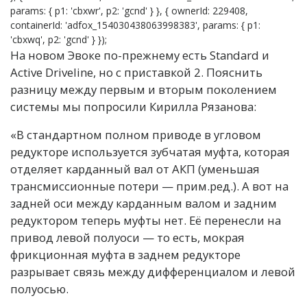
params: { p1: 'cbxwr', p2: 'gcnd' } }, { ownerId: 229408,
containerId: 'adfox_154030438063998383', params: { p1:
'cbxwq', p2: 'gcnd' } });
На новом Эвоке по-прежнему есть Standard и
Active Driveline, но с приставкой 2. Пояснить
разницу между первым и вторым поколением
системы мы попросили Кирилла Рязанова:
«В стандартном полном приводе в угловом
редукторе используется зубчатая муфта, которая
отделяет карданный вал от АКП (уменьшая
трансмиссионные потери — прим.ред.). А вот на
задней оси между карданным валом и задним
редуктором теперь муфты нет. Её перенесли на
привод левой полуоси — то есть, мокрая
фрикционная муфта в заднем редукторе
разрывает связь между дифференциалом и левой
полуосью.