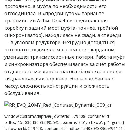
постоянно, а муфта по необходимости его
отсоединяла. В «продвинутом» варианте
трансмиссии Active Driveline соединяющая
коробку и задний мост муфта (точнее, тройной
синхронизатор), находилась не сзади, а спереди
— в угловом редукторе. Нетрудно догадаться,
что она отсоединяла мост вместе с карданом,
уменьшая трансмиссионные потери. Работа муфт
и синхронизатора обеспечивалась за счёт работы
отдельного масляного насоса, блока клапанов и
гидравлических поршней. Это всё добавляло
массу, сложность конструкции и сложность
обслуживания.
window.customAdaptive({ ownerId: 229408, containerId:
'adfox_154030436533395645', params: { p1: 'cbxwp', p2: 'gcnd' }
}, { ownerId: 229408, containerId: 'adfox_154030438365491141',