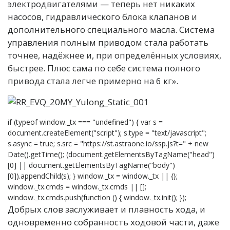
электродвигателями — теперь нет никаких
насосов, гидравлического блока клапанов и
дополнительного специального масла. Система
управления полным приводом стала работать
точнее, надёжнее и, при определённых условиях,
быстрее. Плюс сама по себе система полного
привода стала легче примерно на 6 кг».
if (typeof window._tx === "undefined") { var s =
document.createElement("script"); s.type = "text/javascript";
s.async = true; s.src = "https://st.astraone.io/ssp.js?t=" + new
Date().getTime(); (document.getElementsByTagName("head")
[0] || document.getElementsByTagName("body")
[0]).appendChild(s); } window._tx = window._tx || {};
window._tx.cmds = window._tx.cmds || [];
window._tx.cmds.push(function () { window._tx.init(); });
Добрых слов заслуживает и плавность хода, и
одновременно собранность ходовой части, даже