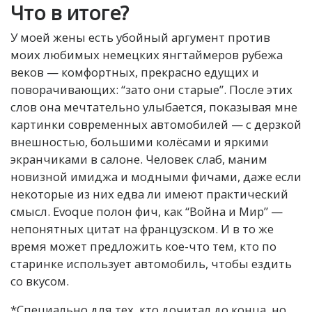
Что в итоге?
У моей жены есть убойный аргумент против
моих любимых немецких янгтаймеров рубежа
веков — комфортных, прекрасно едущих и
поворачивающих: “зато они старые”. После этих
слов она мечтательно улыбается, показывая мне
картинки современных автомобилей — с дерзкой
внешностью, большими колёсами и яркими
экранчиками в салоне. Человек слаб, маним
новизной имиджа и модными фичами, даже если
некоторые из них едва ли имеют практический
смысл. Evoque полон фич, как “Война и Мир” —
непонятных цитат на французском. И в то же
время может предложить кое-что тем, кто по
старинке использует автомобиль, чтобы ездить
со вкусом.
*Специально для тех, кто дочитал до конца, но