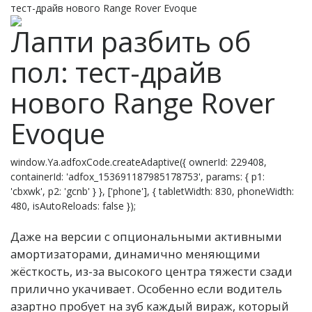
тест-драйв нового Range Rover Evoque
Лапти разбить об
пол: тест-драйв
нового Range Rover
Evoque
window.Ya.adfoxCode.createAdaptive({ ownerId: 229408,
containerId: 'adfox_153691187985178753', params: { p1:
'cbxwk', p2: 'gcnb' } }, ['phone'], { tabletWidth: 830, phoneWidth:
480, isAutoReloads: false });
Д
аже на версии с опциональными активными
амортизаторами, динамично меняющими
жёсткость, из-за высокого центра тяжести сзади
прилично укачивает. Особенно если водитель
азартно пробует на зуб каждый вираж, который