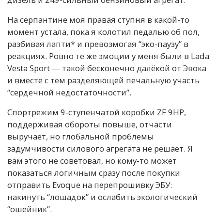
На серпантине моя правая ступня в какой-то
момент устала, пока я колотил педалью об пол,
разбивая лапти* и превозмогая “эко-паузу” в
реакциях. Ровно те же эмоции у меня были в Lada
Vesta Sport — такой бесконечно далёкой от Эвока
и вместе с тем разделяющей печальную участь
“сердечной недостаточности”.
Спортрежим 9-ступенчатой коробки ZF 9HP,
поддерживая обороты повыше, отчасти
выручает, но глобальной проблемы
задумчивости силового агрегата не решает. Я
вам этого не советовал, но кому-то может
показаться логичным сразу после покупки
отправить Evoque на перепрошивку ЭБУ:
накинуть “лошадок” и ослабить экологический
“ошейник”.