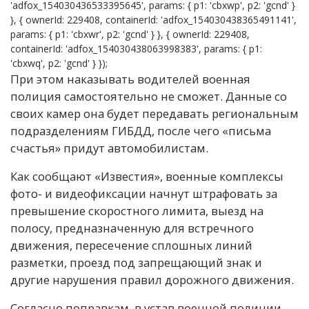
'adfox_154030436533395645', params: { p1: 'cbxwp', p2: 'gcnd' }
}, { ownerId: 229408, containerId: 'adfox_154030438365491141',
params: { p1: 'cbxwr', p2: 'gcnd' } }, { ownerId: 229408,
containerId: 'adfox_154030438063998383', params: { p1:
'cbxwq', p2: 'gcnd' } });
При этом наказывать водителей военная
полиция самостоятельно не сможет. Данные со
своих камер она будет передавать региональным
подразделениям ГИБДД, после чего «письма
счастья» придут автомобилистам.
Как сообщают «Известия», военные комплексы
фото- и видеофиксации начнут штрафовать за
превышение скоростного лимита, выезд на
полосу, предназначенную для встречного
движения, пересечение сплошных линий
разметки, проезд под запрещающий знак и
другие нарушения правил дорожного движения.
Согласно поправкам, в устав военной полиции