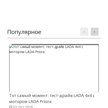
Популярное
Тот самый момент: тест-драйв LADA 4x4 с
З
мотором LADA Priora
д
03 Окт 2018