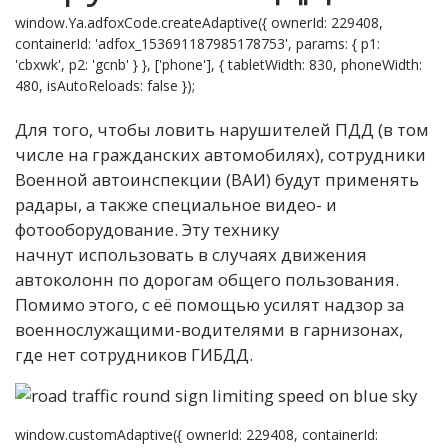
window.Ya.adfoxCode.createAdaptive({ ownerId: 229408,
containerId: 'adfox_153691187985178753', params: { p1:
'cbxwk', p2: 'gcnb' } }, ['phone'], { tabletWidth: 830, phoneWidth:
480, isAutoReloads: false });
Для того, чтобы ловить нарушителей ПДД (в том
числе на гражданских автомобилях), сотрудники
Военной автоинспекции (ВАИ) будут применять
радары, а также специальное видео- и
фотооборудование. Эту технику
начнут использовать в случаях движения
автоколонн по дорогам общего пользования.
Помимо этого, с её помощью усилят надзор за
военнослужащими-водителями в гарнизонах,
где нет сотрудников ГИБДД.
window.customAdaptive({ ownerId: 229408, containerId: