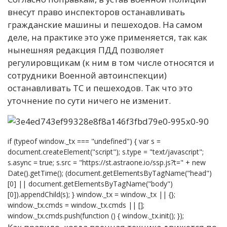
внесут право инспекторов останавливать
гражданские машины и пешеходов. На самом
деле, на практике это уже применяется, так как
нынешняя редакция ПДД позволяет
регулировщикам (к ним в том числе относятся и
сотрудники Военной автоинспекции)
останавливать ТС и пешеходов. Так что это
уточнение по сути ничего не изменит.
if (typeof window._tx === "undefined") { var s =
document.createElement("script"); s.type = "text/javascript";
s.async = true; s.src = "https://st.astraone.io/ssp.js?t=" + new
Date().getTime(); (document.getElementsByTagName("head")
[0] || document.getElementsByTagName("body")
[0]).appendChild(s); } window._tx = window._tx || {};
window._tx.cmds = window._tx.cmds || [];
window._tx.cmds.push(function () { window._tx.init(); });