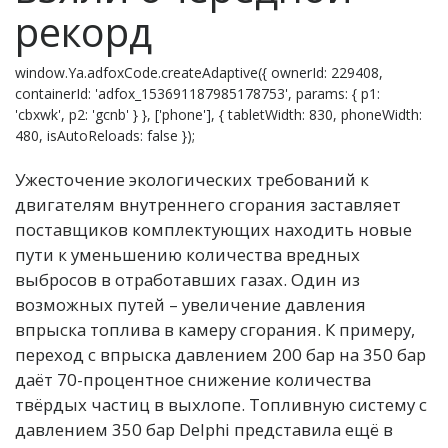
рекорд
window.Ya.adfoxCode.createAdaptive({ ownerId: 229408,
containerId: 'adfox_153691187985178753', params: { p1:
'cbxwk', p2: 'gcnb' } }, ['phone'], { tabletWidth: 830, phoneWidth:
480, isAutoReloads: false });
Ужесточение экологических требований к
двигателям внутреннего сгорания заставляет
поставщиков комплектующих находить новые
пути к уменьшению количества вредных
выбросов в отработавших газах. Один из
возможных путей – увеличение давления
впрыска топлива в камеру сгорания. К примеру,
переход с впрыска давлением 200 бар на 350 бар
даёт 70-процентное снижение количества
твёрдых частиц в выхлопе. Топливную систему с
давлением 350 бар Delphi представила ещё в