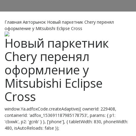
Главная
Авторынок
Новый паркетник Chery перенял
оформление у Mitsubishi Eclipse Cross
Новый паркетник
Chery перенял
оформление у
Mitsubishi Eclipse
Cross
window.Ya.adfoxCode.createAdaptive({ ownerId: 229408,
containerId: 'adfox_153691187985178753', params: { p1:
'cbxwk', p2: 'gcnb' } }, ['phone'], { tabletWidth: 830, phoneWidth:
480, isAutoReloads: false });