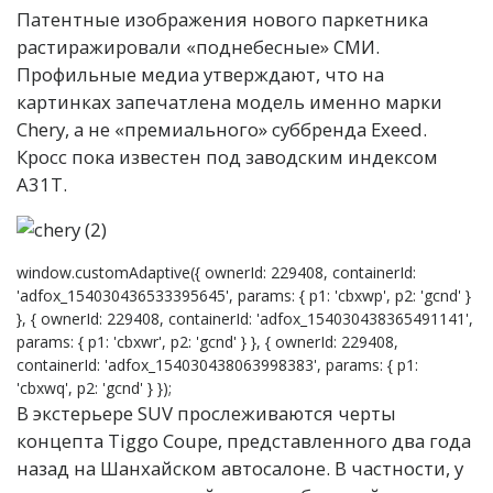
Патентные изображения нового паркетника
растиражировали «поднебесные» СМИ.
Профильные медиа утверждают, что на
картинках запечатлена модель именно марки
Chery, а не «премиального» суббренда Exeed.
Кросс пока известен под заводским индексом
A31T.
window.customAdaptive({ ownerId: 229408, containerId:
'adfox_154030436533395645', params: { p1: 'cbxwp', p2: 'gcnd' }
}, { ownerId: 229408, containerId: 'adfox_154030438365491141',
params: { p1: 'cbxwr', p2: 'gcnd' } }, { ownerId: 229408,
containerId: 'adfox_154030438063998383', params: { p1:
'cbxwq', p2: 'gcnd' } });
В экстерьере SUV прослеживаются черты
концепта Tiggo Coupe, представленного два года
назад на Шанхайском автосалоне. В частности, у