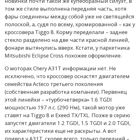
новинки почти такой же купеобразный силуэт, в
том же стиле выполнена передняя часть, хотя
фары соединены между собой уже не светящейся
полоской, а, судя по всему, хромированной – как у
кроссовера Tiggo 8. Корму переделали – заднее
стекло разделено на две части красной линией,
фонари вытянулись вверх. Кстати, у паркетника
Mitsubishi Eclipse Cross похожее оформление.
О моторах Chery A31T информации нет. Не
исключено, что кроссовер оснастят двигателем
семейства Acteco третьего поколения
(собственная разработка компании). Первенец
этой линейки – «турбочетверка» 1.6 TGDI
мощностью 197 л.с. (290 Нм), такой мотор уже
ставят на Tiggo 8 и Exeed TX/TXL. Позже в серию
запустят двигатели 1.2 TGDI, 1.5 TGDI и 2.0 TGDI,
их характеристики еще не раскрыты. А вот
привод у A31T, скорее всего, только передний –