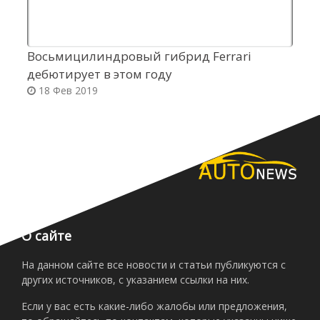
Восьмицилиндровый гибрид Ferrari
М
дебютирует в этом году
к
18 Фев 2019
О сайте
На данном сайте все новости и статьи публикуются с
других источников, с указанием ссылки на них.
Если у вас есть какие-либо жалобы или предложения,