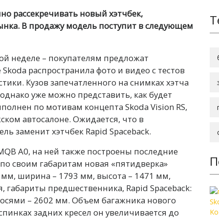
о рассекречивать новый хэтчбек,
Т
нка. В продажу модель поступит в следующем
ой неделе – покупателям предложат
 Skoda распространила фото и видео с тестов
стики. Кузов запечатленного на снимках хэтча
однако уже можно представить, как будет
полнен по мотивам концепта Skoda Vision RS,
ком автосалоне. Ожидается, что в
ль заменит хэтчбек Rapid Spaceback.
 MQB A0, на ней также построены последние
П
 Но по своим габаритам новая «пятидверка»
2 мм, ширина – 1793 мм, высота – 1471 мм,
я, габариты предшественника, Rapid Spaceback:
 осями – 2602 мм. Объем багажника нового
спинках задних кресел он увеличивается до