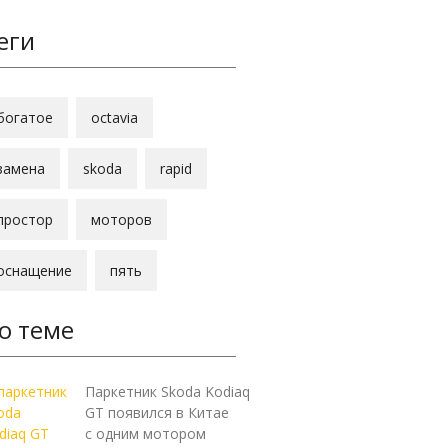
еги
богатое
octavia
замена
skoda
rapid
простор
моторов
оснащение
пять
о теме
Паркетник Skoda Kodiaq
GT появился в Китае
с одним мотором