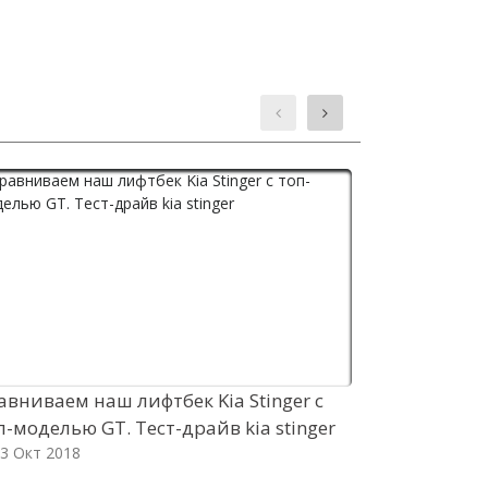
авниваем наш лифтбек Kia Stinger c
Пополняем
п-моделью GT. Тест-драйв kia stinger
седаном Toy
3 Окт 2018
toyota camr
03 Окт 2018