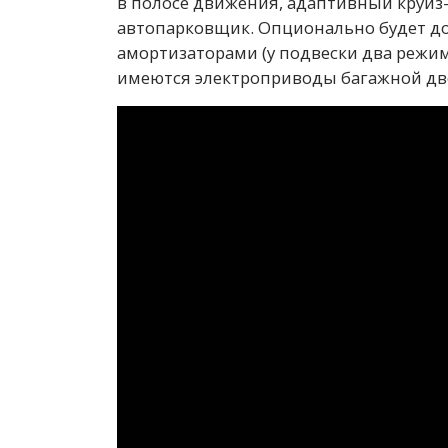
в полосе движения, адаптивный круиз-
автопарковщик. Опционально будет до
амортизаторами (у подвески два режима
имеются электроприводы багажной две