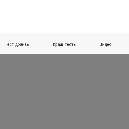
(current)
(current)
(current)
Тест-драйвы
Краш-тесты
Видео