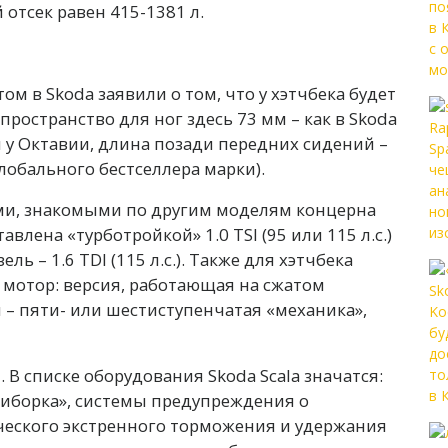
й отсек равен 415-1381 л.
том в Skoda заявили о том, что у хэтчбека будет
пространство для ног здесь 73 мм – как в Skoda
м у Октавии, длина позади передних сидений –
глобального бестселлера марки).
ами, знакомыми по другим моделям концерна
влена «турботройкой» 1.0 TSI (95 или 115 л.с.)
зель – 1.6 TDI (115 л.с.). Также для хэтчбека
мотор: версия, работающая на сжатом
и – пяти- или шестиступенчатая «механика»,
В списке оборудования Skoda Scala значатся:
риборка», системы предупреждения о
еского экстренного торможения и удержания