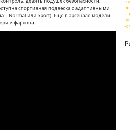
контроль, девять подушек безопасности,
ступна спортивная подвеска с адаптивными
 – Normal или Sport). Еще в арсенале модели
ри и фаркопа.
Р