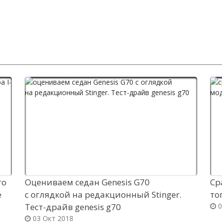
го
Оцениваем седан Genesis G70
Ср
e
с оглядкой на редакционный Stinger.
то
Тест-драйв genesis g70
0
03 Окт 2018