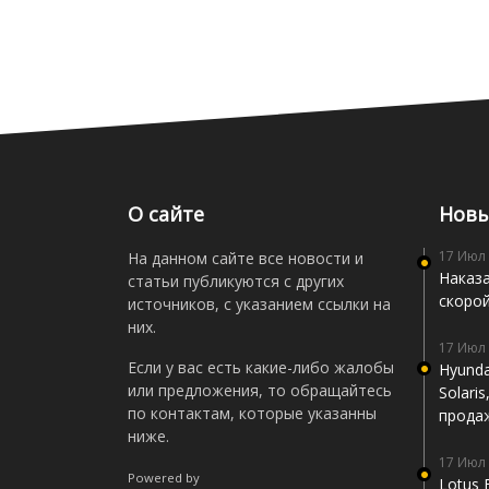
О сайте
Новы
17 Июл
На данном сайте все новости и
Наказа
статьи публикуются с других
скоро
источников, с указанием ссылки на
них.
17 Июл
Если у вас есть какие-либо жалобы
Hyunda
или предложения, то обращайтесь
Solari
по контактам, которые указанны
прода
ниже.
17 Июл
Powered by
Lotus 