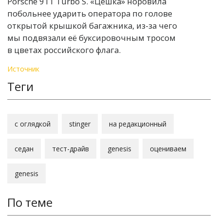
Porsche 911 Turbo S. «Цешка» норовила
побольнее ударить оператора по голове
открытой крышкой багажника, из-за чего
мы подвязали её буксировочным тросом
в цветах российского флага.
Источник
Теги
с оглядкой
stinger
на редакционный
седан
тест-драйв
genesis
оцениваем
genesis
По теме