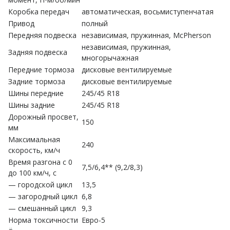
Коробка передач
автоматическая, восьмиступенчатая
Привод
полный
Передняя подвеска
независимая, пружинная, McPherson
независимая, пружинная,
Задняя подвеска
многорычажная
Передние тормоза
дисковые вентилируемые
Задние тормоза
дисковые вентилируемые
Шины передние
245/45 R18
Шины задние
245/45 R18
Дорожный просвет,
150
мм
Максимальная
240
скорость, км/ч
Время разгона с 0
7,5/6,4** (9,2/8,3)
до 100 км/ч, с
— городской цикл
13,5
— загородный цикл
6,8
— смешанный цикл
9,3
Норма токсичности
Евро-5