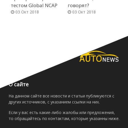
тестом Global NCAP
говорят?
K
03 Окт 2018
03 Окт 2018
о
О сайте
На данном сайте все новости и статьи публикуются с
других источников, с указанием ссылки на них.
Если у вас есть какие-либо жалобы или предложения,
то обращайтесь по контактам, которые указанны ниже.