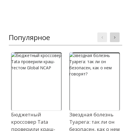
Популярное
Бюджетный
Звездная болезнь
К
кроссовер Tata
Туарега: так ли он
с
проверили краш-
безопасен, как о нем
р