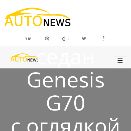
03 ОКТ 2018
Оцениваем
седан
Genesis
G70
с оглядкой