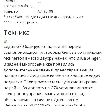
Ёмкость
60
топливного бака, л
Топливо
АИ-95–98
*В скобках приведены данные для версии 197 л.с.
**С лонч-контролем.
Техника
Седан G70 базируется на той же версии
заднеприводной платформы Genesis со стойками
McPherson вместо двухрычажек, что и Kia Stinger.
В задней многорычажке появились
дополнительные звенья, предотвращающие
паразитное схождение колёс при больших ходах
подвески. Электроусилитель руля смонтирован
на рейке. За доплату на G70 устанавливаются
электронноуправляемые амортизаторы,
обозначаемые в случае с Дженезисом
аббревиатурой GACS (Genesis Active Control