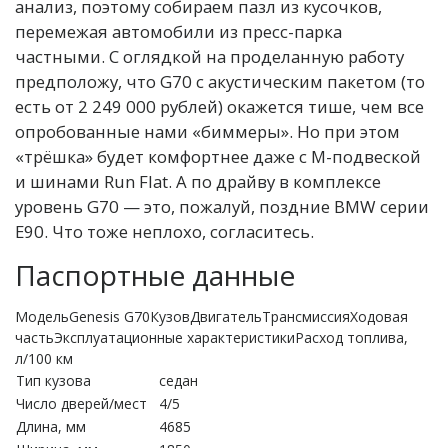
анализ, поэтому собираем пазл из кусочков,
перемежая автомобили из пресс-парка
частными. С оглядкой на проделанную работу
предположу, что G70 с акустическим пакетом (то
есть от 2 249 000 рублей) окажется тише, чем все
опробованные нами «биммеры». Но при этом
«трёшка» будет комфортнее даже с M-подвеской
и шинами Run Flat. А по драйву в комплексе
уровень G70 — это, пожалуй, поздние BMW серии
E90. Что тоже неплохо, согласитесь.
Паспортные данные
МодельGenesis G70КузовДвигательТрансмиссияХодовая
частьЭксплуатационные характеристикиРасход топлива,
л/100 км
Тип кузова
седан
Число дверей/мест
4/5
Длина, мм
4685