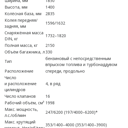
Ширина, мм
1850
Высота, мм
1400
Колёсная база, мм
2835
Колея передняя/
1596/1632
задняя, мм
Снаряжённая масса
1732–1820
DIN, кг
Полная масса, кг
2150
Объём багажника, л
330
бензиновый с непосредственным
Тип
впрыском топлива и турбонаддувом
Расположение
спереди, продольно
Число
и расположение
4, в ряд
цилиндров
Число клапанов
16
Рабочий объём, см³
1998
Макс. мощность,
247/6200 (197/4000–6200)*
л.с./об/мин
Макс. крутящий
353/1400–4000 (353/1400–3900)
момент, Н•м/об/мин