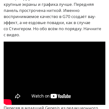
крупные экраны и графика лучше. Передняя
панель прострочена ниткой. Именно
воспринимаемое качество в G70 создаёт вау-
эффект, а не ездовые повадки, как в случае
со Стингером. Но обо всём по порядку. Начните
с видео.
Пересев в младший Genesis из редакционного