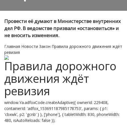
Провести её думают в Министерстве внутренних
дел РФ. В ведомстве призвали «остановиться» и
не вносить изменения.
Главная
Новости
Закон
Правила дорожного движения ждёт
ревизия
Правила дорожного
движения ждёт
ревизия
window.Ya.adfoxCode.createAdaptive({ ownerId: 229408,
containerId: 'adfox_153691187985178753', params: { p1:
'cbxwk', p2: 'gcnb' } }, ['phone'], { tabletWidth: 830, phoneWidth:
480, isAutoReloads: false });