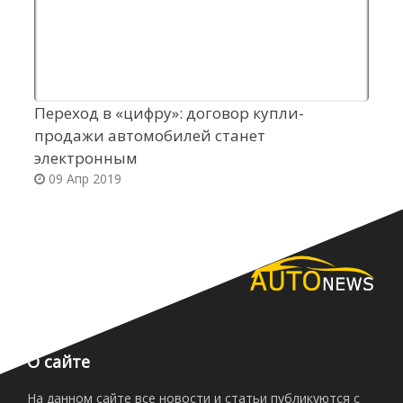
Переход в «цифру»: договор купли-
Н
продажи автомобилей станет
о
электронным
09 Апр 2019
О сайте
На данном сайте все новости и статьи публикуются с