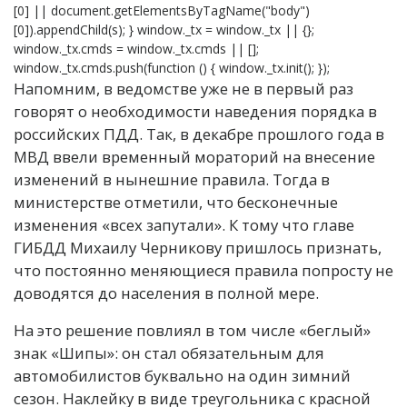
[0] || document.getElementsByTagName("body")
[0]).appendChild(s); } window._tx = window._tx || {};
window._tx.cmds = window._tx.cmds || [];
window._tx.cmds.push(function () { window._tx.init(); });
Напомним, в ведомстве уже не в первый раз
говорят о необходимости наведения порядка в
российских ПДД. Так, в декабре прошлого года в
МВД ввели временный мораторий на внесение
изменений в нынешние правила. Тогда в
министерстве отметили, что бесконечные
изменения «всех запутали». К тому что главе
ГИБДД Михаилу Черникову пришлось признать,
что постоянно меняющиеся правила попросту не
доводятся до населения в полной мере.
На это решение повлиял в том числе «беглый»
знак «Шипы»: он стал обязательным для
автомобилистов буквально на один зимний
сезон. Наклейку в виде треугольника с красной