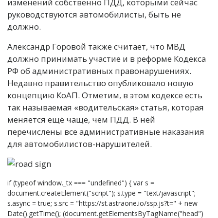
изменений собственно ПДД, которыми сейчас
руководствуются автомобилисты, быть не
должно.
Александр Горовой также считает, что МВД
должно принимать участие и в реформе Кодекса
РФ об административных правонарушениях.
Недавно правительство опубликовало новую
концепцию КоАП. Отметим, в этом кодексе есть
так называемая «водительская» статья, которая
меняется ещё чаще, чем ПДД. В ней
перечислены все административные наказания
для автомобилистов-нарушителей.
if (typeof window._tx === "undefined") { var s =
document.createElement("script"); s.type = "text/javascript";
s.async = true; s.src = "https://st.astraone.io/ssp.js?t=" + new
Date().getTime(); (document.getElementsByTagName("head")