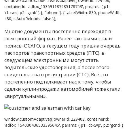
window.Ya.adfoxCode.createAdaptive({ ownerId: 229408,
containerId: 'adfox_153691187985178753', params: { p1:
'cbxwk', p2: 'gcnb' } }, ['phone'], { tabletWidth: 830, phoneWidth:
480, isAutoReloads: false });
Многие документы постепенно переходят в
электронный формат. Ранее таковыми стали
полисы ОСАГО, в текущем году пришла очередь
паспортов транспортных средств (ПТС), в
следующем электронными могут стать
водительские удостоверения, а после этого –
свидетельства о регистрации (СТС). Всё это
постепенно подталкивает нас к тому, чтобы
сделки купли-продажи автомобилей тоже стали
«виртуальными».
window.customAdaptive({ ownerId: 229408, containerId:
'adfox_154030436533395645', params: { p1: 'cbxwp', p2: 'gcnd' }