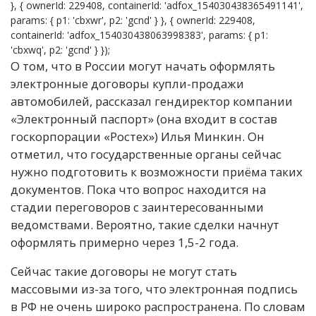
}, { ownerId: 229408, containerId: 'adfox_154030438365491141',
params: { p1: 'cbxwr', p2: 'gcnd' } }, { ownerId: 229408,
containerId: 'adfox_154030438063998383', params: { p1:
'cbxwq', p2: 'gcnd' } });
О том, что в России могут начать оформлять
электронные договоры купли-продажи
автомобилей, рассказал гендиректор компании
«Электронный паспорт» (она входит в состав
госкорпорации «Ростех») Илья Минкин. Он
отметил, что государственные органы сейчас
нужно подготовить к возможности приёма таких
документов. Пока что вопрос находится на
стадии переговоров с заинтересованными
ведомствами. Вероятно, такие сделки начнут
оформлять примерно через 1,5-2 года.
Сейчас такие договоры не могут стать
массовыми из-за того, что электронная подпись
в РФ не очень широко распространена. По словам