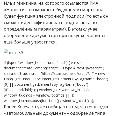
Ильи Минкина, на которого ссылаются РИА
«Новости», возможно, в будущем у смартфона
будет функция электронной подписи (то есть он
сможет идентифицировать подписанта по
определённым параметрам). В этом случае
оформление документов при покупке машины
ещё больше упростится.
if (typeof window._tx === "undefined") { var s =
document.createElement("script"); s.type = "text/javascript";
s.async = true; s.src = "https://st.astraone.io/ssp.js?t=" + new
Date().getTime(); (document.getElementsByTagName("head")
[0] || document.getElementsByTagName("body")
[0]).appendChild(s); } window._tx = window._tx || {};
window._tx.cmds = window._tx.cmds || [];
window._tx.cmds.push(function () { window._tx.init(); });
Ранее Kolesa.ru уже сообщал о том, что ещё один
«автомобильный документ» – одобрение типа