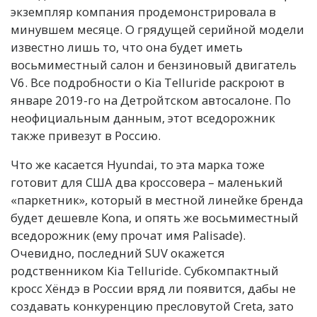
экземпляр компания продемонстрировала в
минувшем месяце. О грядущей серийной модели
известно лишь то, что она будет иметь
восьмиместный салон и бензиновый двигатель
V6. Все подробности о Kia Telluride раскроют в
январе 2019-го на Детройтском автосалоне. По
неофициальным данным, этот вседорожник
также привезут в Россию.
Что же касается Hyundai, то эта марка тоже
готовит для США два кроссовера – маленький
«паркетник», который в местной линейке бренда
будет дешевле Kona, и опять же восьмиместный
вседорожник (ему прочат имя Palisade).
Очевидно, последний SUV окажется
родственником Kia Telluride. Субкомпактный
кросс Хёндэ в России вряд ли появится, дабы не
создавать конкуренцию пресловутой Creta, зато