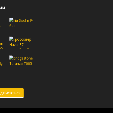
ии
дписаться