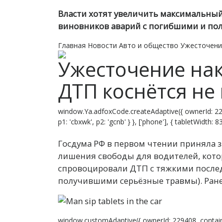
Власти хотят увеличить максимальный
виновников аварий с погибшими и по
Главная
Новости
Авто и общество
Ужесточение
Ужесточение нак
ДТП коснётся не 
window.Ya.adfoxCode.createAdaptive({ ownerId: 22
p1: 'cbxwk', p2: 'gcnb' } }, ['phone'], { tabletWidth:
Госдума РФ в первом чтении приняла 
лишения свободы для водителей, котор
спровоцировали ДТП с тяжкими послед
получившими серьёзные травмы). Ране
window.customAdaptive({ ownerId: 229408, contain