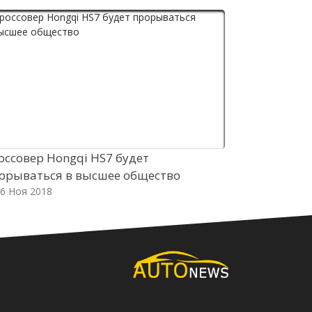
оссовер Hongqi HS7 будет
Собственны
орываться в высшее общество
получит им
6 Ноя 2018
19 Ноя 2018