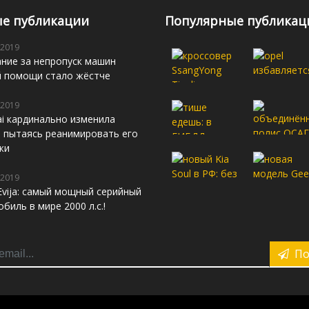
е публикации
Популярные публикац
 2019
ние за непропуск машин
й помощи стало жёстче
 2019
i кардинально изменила
s, пытаясь реанимировать его
жи
 2019
Evija: самый мощный серийный
биль в мире 2000 л.с.!
По