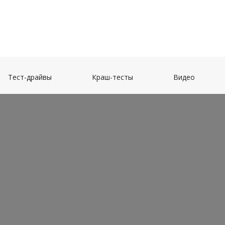
(current)
(current)
(current)
Тест-драйвы
Краш-тесты
Видео