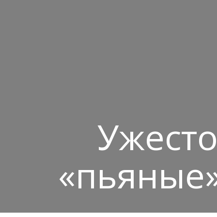
Ужесто
«пьяные»