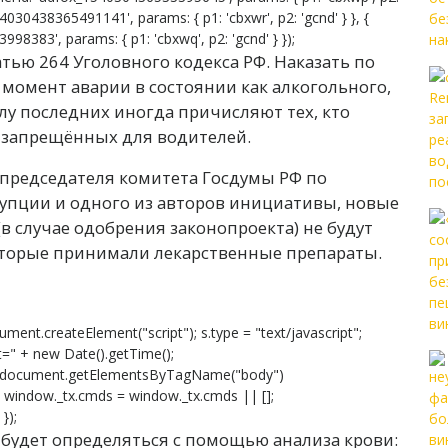
54030438365491141', params: { p1: 'cbxwr', p2: 'gcnd' } }, {
8383', params: { p1: 'cbxwq', p2: 'gcnd' } });
тью 264 Уголовного кодекса РФ. Наказать по
момент аварии в состоянии как алкогольного,
слу последних иногда причисляют тех, кто
а запрещённых для водителей.
 председателя комитета Госдумы РФ по
упции и одного из авторов инициативы, новые
 случае одобрения законопроекта) не будут
которые принимали лекарственные препараты.
ument.createElement("script"); s.type = "text/javascript";
s?t=" + new Date().getTime();
 document.getElementsByTagName("body")
}; window._tx.cmds = window._tx.cmds || [];
});
 будет определяться с помощью анализа крови: