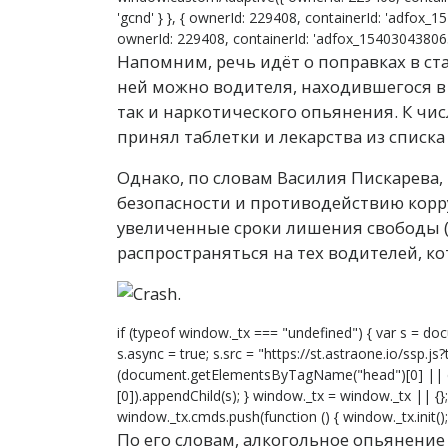
'gcnd' } }, { ownerId: 229408, containerId: 'adfox_1
ownerId: 229408, containerId: 'adfox_15403043806399
Напомним, речь идёт о поправках в ста
ней можно водителя, находившегося в 
так и наркотического опьянения. К чи
принял таблетки и лекарства из списк
Однако, по словам Василия Пискарева,
безопасности и противодействию корр
увеличенные сроки лишения свободы (в
распространяться на тех водителей, 
if (typeof window._tx === "undefined") { var s = doc
s.async = true; s.src = "https://st.astraone.io/ssp.j
(document.getElementsByTagName("head")[0] ||
[0]).appendChild(s); } window._tx = window._tx || {
window._tx.cmds.push(function () { window._tx.init(); 
По его словам, алкогольное опьянение