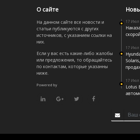
О сайте
Новы
17 Июл
На данном сайте все новости и
Наказа
статьи публикуются с других
скоро
источников, с указанием ссылки на
них.
17 Июл
Если у вас есть какие-либо жалобы
Hyunda
или предложения, то обращайтесь
Solari
по контактам, которые указанны
прода
ниже.
17 Июл
Powered by
Lotus 
автомо