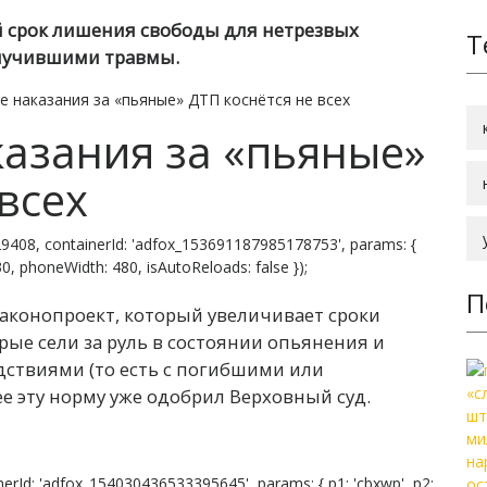
 срок лишения свободы для нетрезвых
Т
лучившими травмы.
 наказания за «пьяные» ДТП коснётся не всех
азания за «пьяные»
всех
9408, containerId: 'adfox_153691187985178753', params: {
 830, phoneWidth: 480, isAutoReloads: false });
П
законопроект, который увеличивает сроки
ые сели за руль в состоянии опьянения и
ствиями (то есть с погибшими или
е эту норму уже одобрил Верховный суд.
erId: 'adfox_154030436533395645', params: { p1: 'cbxwp', p2: