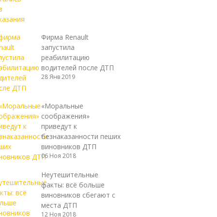
Фирма Renault
запустила
реабилитацию
водителей после ДТП
28 Янв 2019
«Моральные
соображения»
приведут к
безнаказанности пеших
виновников ДТП
06 Ноя 2018
Неутешительные
факты: всё больше
виновников сбегают с
места ДТП
12 Ноя 2018