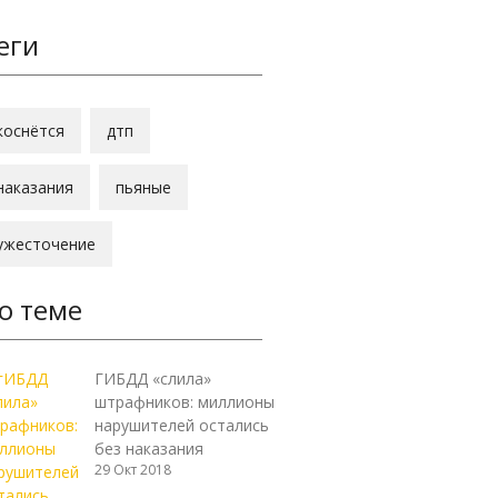
еги
коснётся
дтп
наказания
пьяные
ужесточение
о теме
ГИБДД «слила»
штрафников: миллионы
нарушителей остались
без наказания
29 Окт 2018