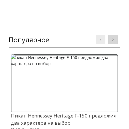
Популярное
Пикап Hennessey Heritage F-150 предложил
Н
два характера на выбор
M