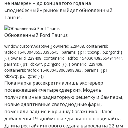
не намерен – до конца этого года на
«поднебесный» рынок выйдет обновленный
Taurus.
Обновленный Ford Taurus
window.customAdaptive({ ownerId: 229408, containerId:
'adfox_154030436533395645', params: { p1: 'cbxwp', p2: 'gcnd' }
}, { ownerId: 229408, containerId: 'adfox_154030438365491141',
params: { p1: 'cbxwr', p2: 'gcnd' } }, { ownerId: 229408,
containerId: 'adfox_154030438063998383', params: { p1:
'cbxwq', p2: 'gcnd' } });
Пока марка рассекретила лишь экстерьер
посвежевшей «четырехдверки». Модель
получила иные радиаторную решетку и бамперы,
новые адаптивные светодиодные фары,
поменяли задние и крышку багажника. Плюс
добавлены 19-дюймовые диски нового дизайна.
Длина рестайлингового седана выросла на 22 мм