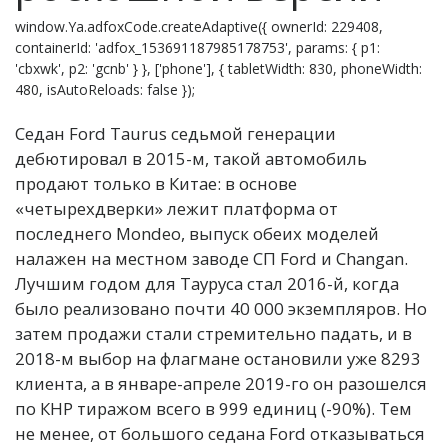
window.Ya.adfoxCode.createAdaptive({ ownerId: 229408,
containerId: 'adfox_153691187985178753', params: { p1:
'cbxwk', p2: 'gcnb' } }, ['phone'], { tabletWidth: 830, phoneWidth:
480, isAutoReloads: false });
Седан Ford Taurus седьмой генерации
дебютировал в 2015-м, такой автомобиль
продают только в Китае: в основе
«четырехдверки» лежит платформа от
последнего Mondeo, выпуск обеих моделей
налажен на местном заводе СП Ford и Changan.
Лучшим годом для Тауруса стал 2016-й, когда
было реализовано почти 40 000 экземпляров. Но
затем продажи стали стремительно падать, и в
2018-м выбор на флагмане остановили уже 8293
клиента, а в январе-апреле 2019-го он разошелся
по КНР тиражом всего в 999 единиц (-90%). Тем
не менее, от большого седана Ford отказываться