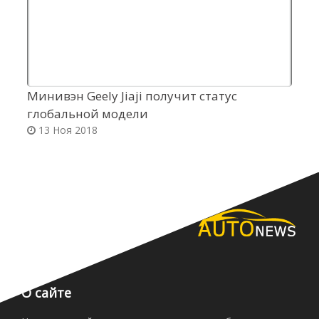
Минивэн Geely Jiaji получит статус
Ш
глобальной модели
б
13 Ноя 2018
О сайте