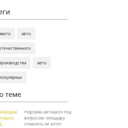
еги
авито
авто
отечественного
производства
авто
популярных
о теме
Реформа автошкол под
вопросом: площадку
отменять не хотят