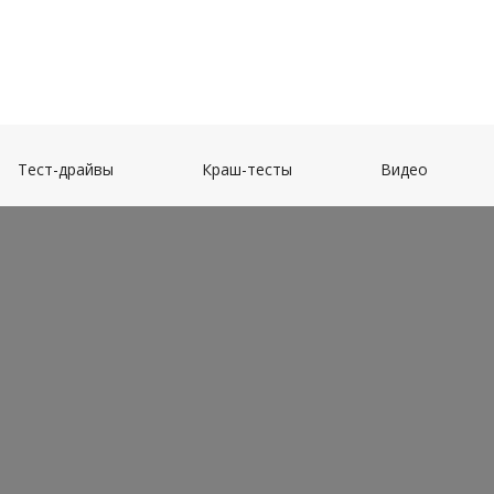
(current)
(current)
(current)
Тест-драйвы
Краш-тесты
Видео