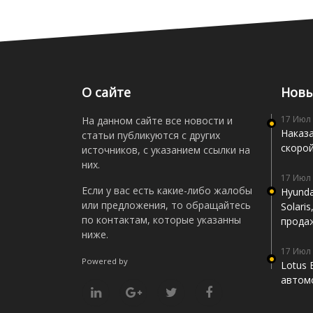
О сайте
Новы
17 Июл
На данном сайте все новости и
Наказа
статьи публикуются с других
скоро
источников, с указанием ссылки на
них.
17 Июл
Если у вас есть какие-либо жалобы
Hyunda
или предложения, то обращайтесь
Solari
по контактам, которые указанны
прода
ниже.
17 Июл
Powered by
Lotus 
автомо