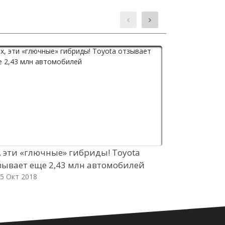
, эти «глючные» гибриды! Toyota
Mini преду
зывает еще 2,43 млн автомобилей
Countryman
5 Окт 2018
05 Окт 2018