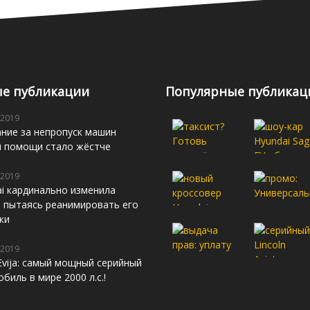
е публикации
Популярные публикац
 2019
ние за непропуск машин
й помощи стало жёстче
 2019
i кардинально изменила
s, пытаясь реанимировать его
жи
 2019
Evija: самый мощный серийный
биль в мире 2000 л.с.!