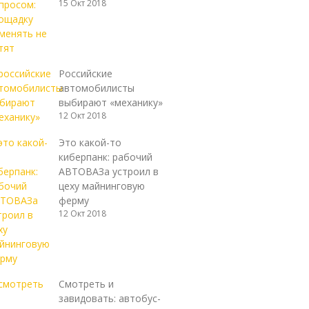
15 Окт 2018
Российские
автомобилисты
выбирают «механику»
12 Окт 2018
Это какой-то
киберпанк: рабочий
АВТОВАЗа устроил в
цеху майнинговую
ферму
12 Окт 2018
Смотреть и
завидовать: автобус-