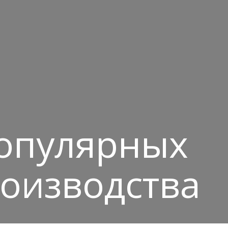
популярных
роизводства