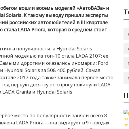
пробегом вошли восемь моделей «АвтоВАЗа» и
Т
dai Solaris. К такому выводу пришли эксперты
ий российских автолюбителей в III квартале
стала LADA Priora, которая в среднем стоит
тинга популярности, а Hyundai Solaris
упной моделью из топ-10 стала LADA 2107: ее
. Самыми дорогими оказались иномарки: Ford
и Hyundai Solaris за 508 400 рублей. Самая
квартале 2017 года также занимала первое место
а год первую десятку по спросу покинули LADA
 LADA Granta и Hyundai Solaris.
П
ервое место по популярности заняли всего 8
лена LADA Priora – она лидирует в 9 городах.