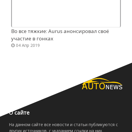
Во все тяжкие: Aurus анонсировал своё
Р
участие в гонках
п
04 Апр 2019
д
О сайте
На данном сайте все новости и статьи публикуются с
других источников, с указанием ссылки на них.