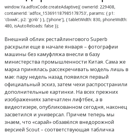
window.Ya.adfoxCode.createAdaptive({ ownerId: 229408,
containerId: 'adfox_153691187985178753', params: { p1:
'cbxwk', p2: 'gcnb' } }, ['phone'], { tabletWidth: 830, phoneWidth:
480, isAutoReloads: false });
Внешний облик рестайлингового Superb
раскрыли еще в начале января – фотографии
машины без камуфляжа внесли в базу
министерства промышленности Китая. Сама же
марка принялась рассекречивать модель лишь в
мае: пару недель назад появился первый
официальный эскиз, затем чехи распространили
дополнительные картинки. На всех прежних
изображениях запечатлен лифтбек, а в
видеотизере, опубликованном сегодня, наконец
засветился и универсал. Причем теперь мы
знаем, что «сарай» обзавёлся внедорожной
версией Scout – соответствующая табличка