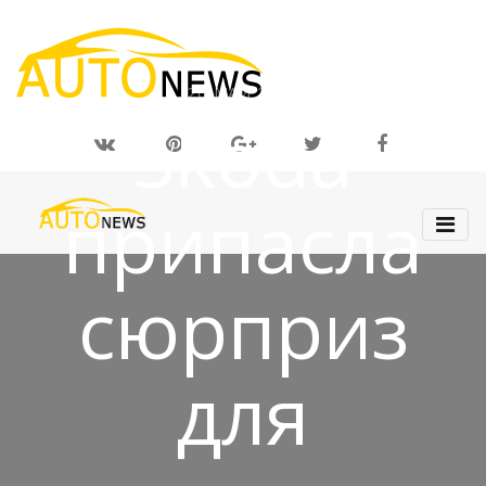
20 МАЙ 2019
Skoda
припасла
сюрприз
для