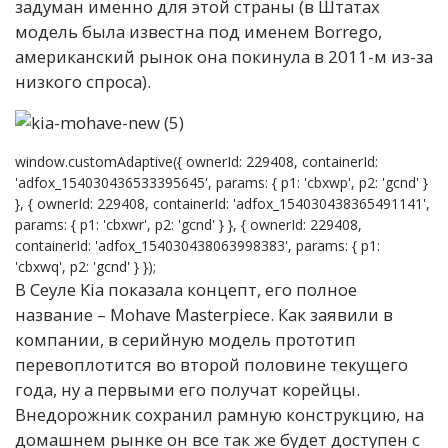
задуман именно для этой страны (в Штатах
модель была известна под именем Borrego,
американский рынок она покинула в 2011-м из-за
низкого спроса).
window.customAdaptive({ ownerId: 229408, containerId:
'adfox_154030436533395645', params: { p1: 'cbxwp', p2: 'gcnd' }
}, { ownerId: 229408, containerId: 'adfox_154030438365491141',
params: { p1: 'cbxwr', p2: 'gcnd' } }, { ownerId: 229408,
containerId: 'adfox_154030438063998383', params: { p1:
'cbxwq', p2: 'gcnd' } });
В Сеуле Kia показала концепт, его полное
название – Mohave Masterpiece. Как заявили в
компании, в серийную модель прототип
перевоплотится во второй половине текущего
года, ну а первыми его получат корейцы.
Внедорожник сохранил рамную конструкцию, на
домашнем рынке он все так же будет доступен с