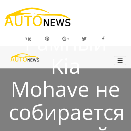
04 АПР 2019
Рамный
Kia
Mohave не
собирается