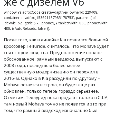
же с дизелем V6
window.Ya.adfoxCode.createAdaptive({ ownerId: 229408,
containerId: 'adfox_153691187985178753', params: { p1:
'cbxwk', p2: 'gcnb' } }, ['phone'], { tabletWidth: 830, phoneWidth:
480, isAutoReloads: false });
После того, как в линейке Kia появился большой
кроссовер Telluride, считалось, что Mohave будет
снят с производства. Предположение вполне
обоснованное: рамный вездеход выпускают с
2008 года, последнюю более-менее
существенную модернизацию он пережил в
2016-м. Однако в Kia рассудили по-другому –
Mohave остается в строю, он будет еще раз
обновлен, только теперь гораздо серьезнее.
Отметим, Теллурид пока продают только в США,
там новый Mohave точно не появится и это при
том, что рамный вездеход изначально был