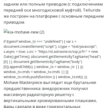
задним или полным приводом (с подключением
передней оси многодисковой муфтой). Telluride
же построен на платформе с основным передним
приводом.
if (typeof window._tx === "undefined") { var s =
document.createElement("script"); s.type = "text/javascript";
s.async = true; s.src = "https://st.astraone.io/ssp.js?t=" + new
Date().getTime(); (document.getElementsByTagName("head")
[0] || document.getElementsByTagName("body")
[0]).appendChild(s); } window._tx = window._tx || {};
window._tx.cmds = window._tx.cmds || [];
window._tx.cmds.push(function () { window._tx.init(); });
Mohave Masterpiece выглядит еще брутальнее
предшественника: внедорожник получил
массивную радиаторную решетку с
вертикальными хромированными плашками,
фары сделали в виде горизонтальных