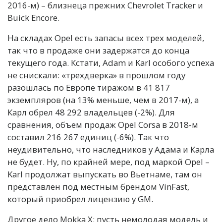
2016-м) – близнеца прежних Chevrolet Tracker и
Buick Encore.
На складах Opel есть запасы всех трех моделей,
так что в продаже они задержатся до конца
текущего года. Кстати, Adam и Karl особого успеха
не снискали: «трехдверка» в прошлом году
разошлась по Европе тиражом в 41 817
экземпляров (на 13% меньше, чем в 2017-м), а
Карл обрел 48 292 владельцев (-2%). Для
сравнения, объем продаж Opel Corsa в 2018-м
составил 216 267 единиц (-6%). Так что
неудивительно, что наследников у Адама и Карла
не будет. Ну, по крайней мере, под маркой Opel –
Karl продолжат выпускать во Вьетнаме, там он
представлен под местным брендом VinFast,
который приобрел лицензию у GM.
Другое дело Mokka X: пусть немолодая модель и