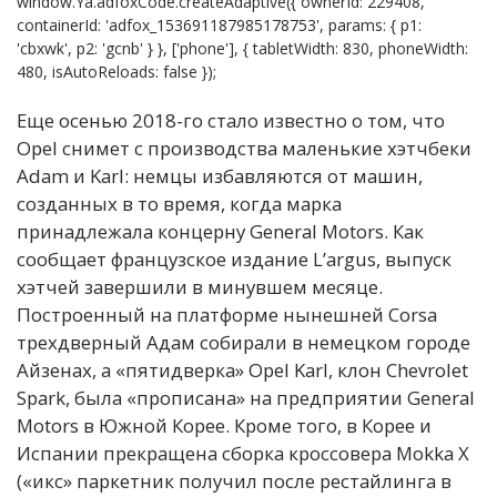
window.Ya.adfoxCode.createAdaptive({ ownerId: 229408,
containerId: 'adfox_153691187985178753', params: { p1:
'cbxwk', p2: 'gcnb' } }, ['phone'], { tabletWidth: 830, phoneWidth:
480, isAutoReloads: false });
Еще осенью 2018-го стало известно о том, что
Opel снимет с производства маленькие хэтчбеки
Adam и Karl: немцы избавляются от машин,
созданных в то время, когда марка
принадлежала концерну General Motors. Как
сообщает французское издание L’argus, выпуск
хэтчей завершили в минувшем месяце.
Построенный на платформе нынешней Corsa
трехдверный Адам собирали в немецком городе
Айзенах, а «пятидверка» Opel Karl, клон Chevrolet
Spark, была «прописана» на предприятии General
Motors в Южной Корее. Кроме того, в Корее и
Испании прекращена сборка кроссовера Mokka X
(«икс» паркетник получил после рестайлинга в