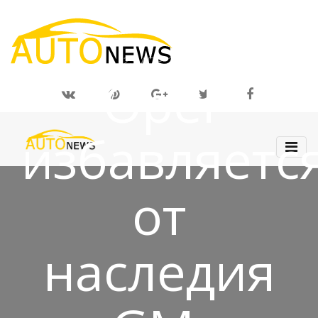
23 АПР 2019
Opel
избавляетс
от
наследия