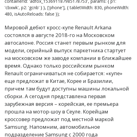
containerId: 'adfox_153691187985178753', params: { p1:
'cbxwk', p2: 'gcnb' } }, ['phone'], { tabletWidth: 830, phoneWidth:
480, isAutoReloads: false });
Мировой дебют кросс-купе Renault Arkana
состоялся в августе 2018-го на Московском
автосалоне. Россия станет первым рынком для
модели, серийный выпуск паркетника стартует
на московском же заводе компании в ближайшее
время. Однако только российским рынком
Renault ограничиваться не собирается: «купе»
еще предложат в Китае, Корее и Бразилии,
причем там будут доступны машины локальной
сборки. А сегодня представлена первая
зарубежная версия – корейская, ее премьера
прошла на мотор-шоу в Сеуле. Корейцам
кроссовер предложат под местной маркой
Samsung. Напомним, автомобильное
подразделение Samsung с 2000 года