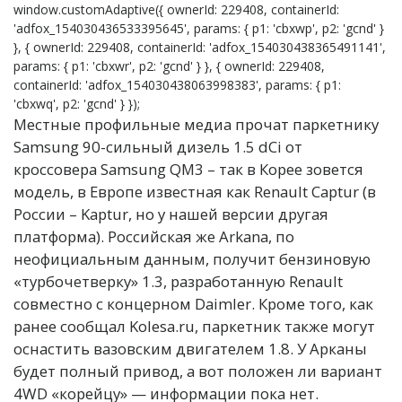
window.customAdaptive({ ownerId: 229408, containerId:
'adfox_154030436533395645', params: { p1: 'cbxwp', p2: 'gcnd' }
}, { ownerId: 229408, containerId: 'adfox_154030438365491141',
params: { p1: 'cbxwr', p2: 'gcnd' } }, { ownerId: 229408,
containerId: 'adfox_154030438063998383', params: { p1:
'cbxwq', p2: 'gcnd' } });
Местные профильные медиа прочат паркетнику
Samsung 90-сильный дизель 1.5 dCi от
кроссовера Samsung QM3 – так в Корее зовется
модель, в Европе известная как Renault Captur (в
России – Kaptur, но у нашей версии другая
платформа). Российская же Arkana, по
неофициальным данным, получит бензиновую
«турбочетверку» 1.3, разработанную Renault
совместно с концерном Daimler. Кроме того, как
ранее сообщал Kolesa.ru, паркетник также могут
оснастить вазовским двигателем 1.8. У Арканы
будет полный привод, а вот положен ли вариант
4WD «корейцу» — информации пока нет.