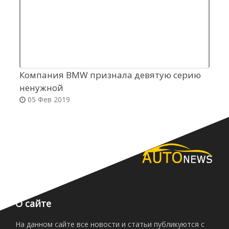
Компания BMW признала девятую серию
Ф
ненужной
д
05 Фев 2019
О сайте
На данном сайте все новости и статьи публикуются с