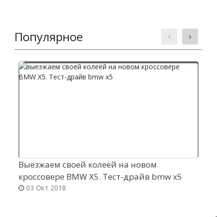
Популярное
Выезжаем своей колеёй на новом
С
кроссовере BMW X5. Тест-драйв bmw x5
у
03 Окт 2018
д