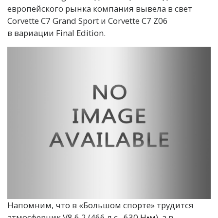
европейского рынка компания вывела в свет
Corvette C7 Grand Sport и Corvette C7 Z06
в вариации Final Edition.
Напомним, что в «Большом спорте» трудится
атмосферник V8 6.2 (466 л.с., 630 Н•м), а в