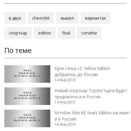
в двух
chevrolet
вышел
вариантах
спорткар
edition
final
corvette
По теме
Купе Lexus LC Yellow Edition
добралось до России
14 Янв 2019
Новый спорткар Toyota Supra будет
предлагаться в России
14 Янв 2019
Хэтчбек Mini 60 Years Edition заглянет
и в Россию
16 Янв 2019