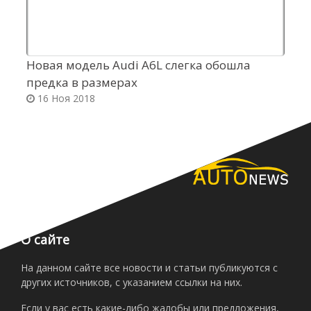
Новая модель Audi A6L слегка обошла
К
предка в размерах
з
16 Ноя 2018
О сайте
На данном сайте все новости и статьи публикуются с
других источников, с указанием ссылки на них.
Если у вас есть какие-либо жалобы или предложения,