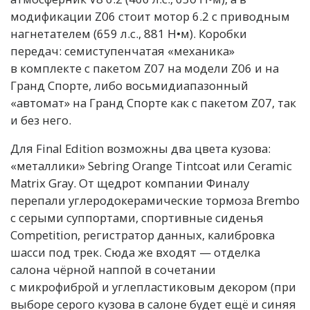
модификации Z06 стоит мотор 6.2 с приводным
нагнетателем (659 л.с., 881 Н•м). Коробки
передач: семиступенчатая «механика»
в комплекте с пакетом Z07 на модели Z06 и на
Гранд Спорте, либо восьмидиапазонный
«автомат» на Гранд Спорте как с пакетом Z07, так
и без него.
Для Final Edition возможны два цвета кузова:
«металлики» Sebring Orange Tintcoat или Ceramic
Matrix Gray. От щедрот компании Финалу
перепали углеродокерамические тормоза Brembo
с серыми суппортами, спортивные сиденья
Competition, регистратор данных, калибровка
шасси под трек. Сюда же входят — отделка
салона чёрной наппой в сочетании
с микрофиброй и углепластиковым декором (при
выборе серого кузова в салоне будет ещё и синяя