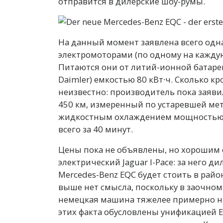
отправится в дилерские шоу-румы.
На данный момент заявлена всего одн
электромоторами (по одному на каждую
Питаются они от литий-ионной батаре
Daimler) емкостью 80 кВт∙ч. Сколько к
неизвестно: производитель пока заяви
450 км, измеренный по устаревшей ме
жидкостным охлаждением мощностью 7
всего за 40 минут.
Цены пока не объявлены, но хорошим 
электрический Jaguar I-Pace: за него ди
Mercedes-Benz EQC будет стоить в рай
выше нет смысла, поскольку в заочном
немецкая машина тяжелее примерно на 
этих факта обусловлены унификацией 