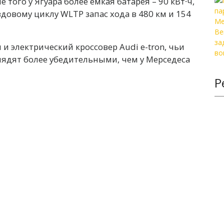
того у Ягуара более емкая батарея – 90 кВт∙ч,
овому циклу WLTP запас хода в 480 км и 154
 и электрический кроссовер Audi e-tron, чьи
лядят более убедительными, чем у Мерседеса
Р