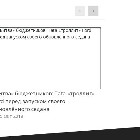
итва» бюджетников: Tata «троллит»
Виртуальны
rd перед запуском своего
Attack раз
новлённого седана
05 Окт 2018
5 Окт 2018