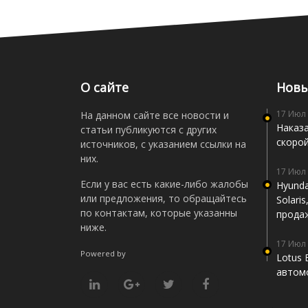
О сайте
Новы
17 Июл
На данном сайте все новости и
Наказа
статьи публикуются с других
скоро
источников, с указанием ссылки на
них.
17 Июл
Если у вас есть какие-либо жалобы
Hyunda
или предложения, то обращайтесь
Solari
по контактам, которые указанны
прода
ниже.
17 Июл
Powered by
Lotus 
автомо