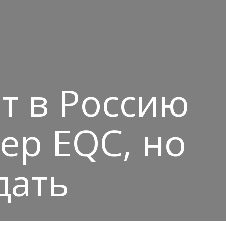
т в Россию
ер EQC, но
дать