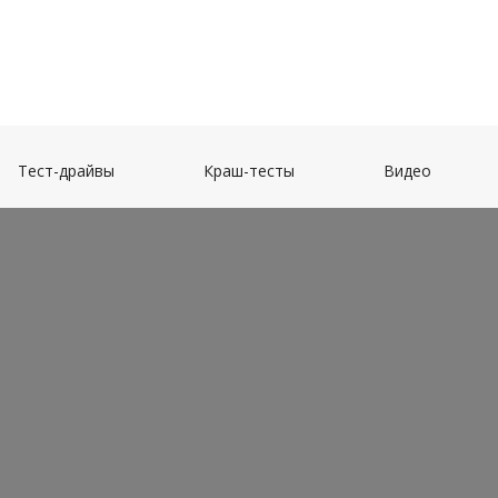
(current)
(current)
(current)
Тест-драйвы
Краш-тесты
Видео