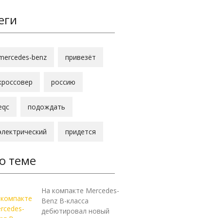
еги
mercedes-benz
привезёт
кроссовер
россию
eqc
подождать
электрический
придется
о теме
На компакте Mercedes-
Benz B-класса
дебютировал новый