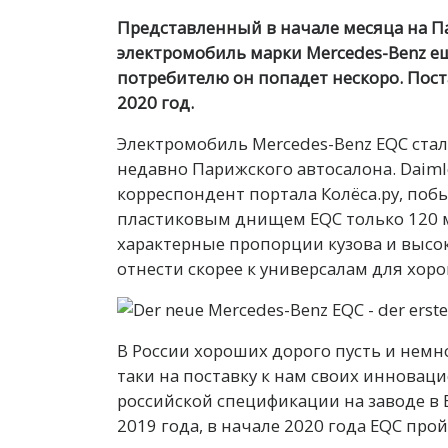
Представленный в начале месяца на 
электромобиль марки Mercedes-Benz ещ
потребителю он попадет нескоро. Пос
2020 год.
Электромобиль Mercedes-Benz EQC ста
недавно Парижского автосалона. Daimle
корреспондент портала Колёса.ру, поб
пластиковым днищем EQC только 120 мм
характерные пропорции кузова и высок
отнести скорее к универсалам для хор
В России хороших дорого пусть и немн
таки на поставку к нам своих инновац
российской спецификации на заводе в
2019 года, в начале 2020 года EQC про