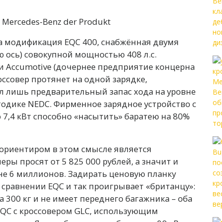
а модификация EQC 400, снабжённая двумя
 ось) совокупной мощностью 408 л.с.
и Accumotive (дочернее предприятие концерна
россовер протянет на одной зарядке,
л лишь предварительный запас хода на уровне
тодике NEDC. Фирменное зарядное устройство с
,4 кВт способно «насытить» баратею на 80%
ориентиром в этом смысле является
леры просят от 5 825 000 рублей, а значит и
оне 6 миллионов. Задирать ценовую планку
 сравнении EQC и так проигрывает «британцу»:
300 кг и не имеет переднего багажника – оба
EQC с кроссовером GLC, использующим