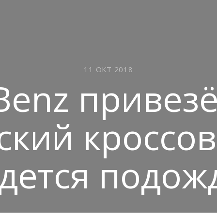
11 ОКТ 2018
Benz привезё
ский кроссов
дется подож