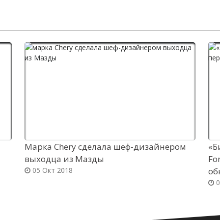
Марка Chery сделала шеф-дизайнером
«Б
выходца из Мазды
Fo
05 Окт 2018
об
0