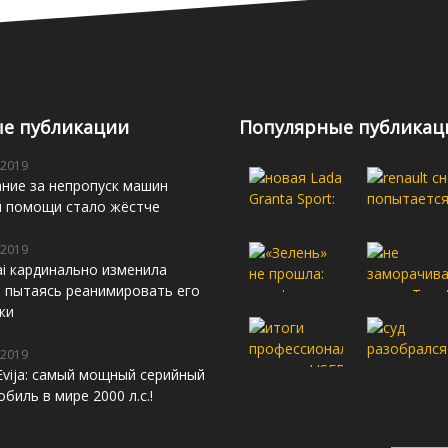
е публикации
Популярные публикац
 2019
ние за непропуск машин
й помощи стало жёстче
 2019
i кардинально изменила
s, пытаясь реанимировать его
жи
 2019
Evija: самый мощный серийный
биль в мире 2000 л.с.!