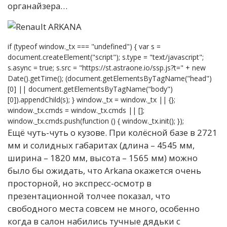
органайзера…
if (typeof window._tx === "undefined") { var s =
document.createElement("script"); s.type = "text/javascript";
s.async = true; s.src = "https://st.astraone.io/ssp.js?t=" + new
Date().getTime(); (document.getElementsByTagName("head")
[0] || document.getElementsByTagName("body")
[0]).appendChild(s); } window._tx = window._tx || {};
window._tx.cmds = window._tx.cmds || [];
window._tx.cmds.push(function () { window._tx.init(); });
Ещё чуть-чуть о кузове. При колёсной базе в 2721
мм и солидных габаритах (длина – 4545 мм,
ширина – 1820 мм, высота – 1565 мм) можно
было бы ожидать, что Arkana окажется очень
просторной, но экспресс-осмотр в
презентационной толчее показал, что
свободного места совсем не много, особенно
когда в салон набились тучные дядьки с