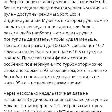
выбирать через вкладку меню с названием Multi-
Sense, отсюда же регулируется уровень усилия на
руле – доступны режимы Sport, Eco и
индивидуальный MySense, в котором руль можно
сделать полегче, а отклик двигателя более
резким, либо наоборот – утяжелить руль и
притупить двигатель, чтобы кушал меньше.
Паспортный разгон до 100 км/ч составляет 10,2
секунды на переднем приводе и 10,5 секунд на
полном. Представители фирмы сегодня
особенно подчеркнули, что турбомотор можно
спокойно кормить 92-м бензином, хотя на лючке
бензобака написано, что допускается лить не
ниже 95-го – не верьте глазам своим!
Через несколько недель (точная дата не
называется) у дилеров появятся более доступные
Арканы с атмосферным 1,6-литровым мотором
(114 л.с., 156 Нм) в паре с МКП или вариатором,