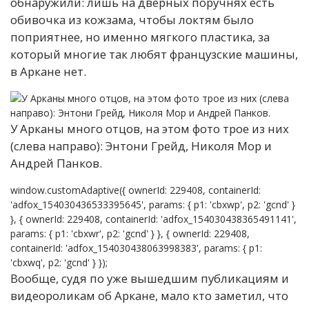
обнаружили: лишь на дверных поручнях есть
обивочка из кожзама, чтобы локтям было
поприятнее, но именно мягкого пластика, за
который многие так любят французские машины,
в Аркане нет.
У Арканы много отцов, на этом фото трое из них
(слева направо): Энтони Грейд, Николя Мор и
Андрей Панков.
window.customAdaptive({ ownerId: 229408, containerId:
'adfox_154030436533395645', params: { p1: 'cbxwp', p2: 'gcnd' }
}, { ownerId: 229408, containerId: 'adfox_154030438365491141',
params: { p1: 'cbxwr', p2: 'gcnd' } }, { ownerId: 229408,
containerId: 'adfox_154030438063998383', params: { p1:
'cbxwq', p2: 'gcnd' } });
Вообще, судя по уже вышедшим публикациям и
видеороликам об Аркане, мало кто заметил, что