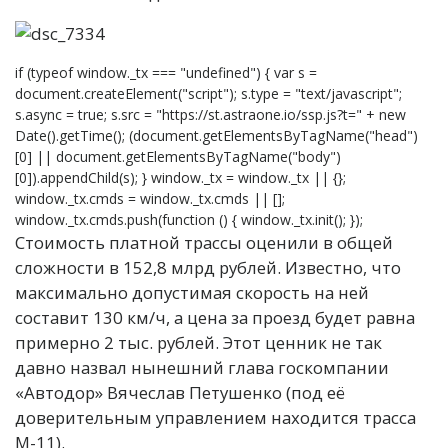
if (typeof window._tx === "undefined") { var s =
document.createElement("script"); s.type = "text/javascript";
s.async = true; s.src = "https://st.astraone.io/ssp.js?t=" + new
Date().getTime(); (document.getElementsByTagName("head")
[0] || document.getElementsByTagName("body")
[0]).appendChild(s); } window._tx = window._tx || {};
window._tx.cmds = window._tx.cmds || [];
window._tx.cmds.push(function () { window._tx.init(); });
Стоимость платной трассы оценили в общей
сложности в 152,8 млрд рублей. Известно, что
максимально допустимая скорость на ней
составит 130 км/ч, а цена за проезд будет равна
примерно 2 тыс. рублей. Этот ценник не так
давно назвал нынешний глава госкомпании
«Автодор» Вячеслав Петушенко (под её
доверительным управлением находится трасса
М-11).