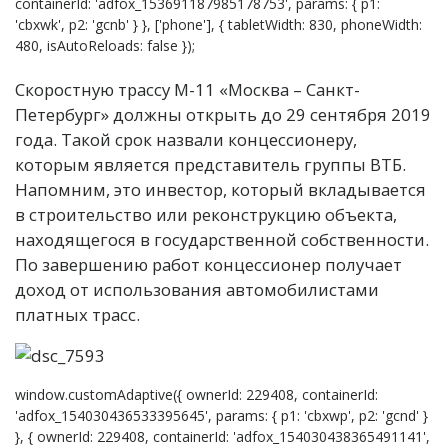
containerId: 'adfox_153691187985178753', params: { p1:
'cbxwk', p2: 'gcnb' } }, ['phone'], { tabletWidth: 830, phoneWidth:
480, isAutoReloads: false });
Скоростную трассу М-11 «Москва – Санкт-
Петербург» должны открыть до 29 сентября 2019
года. Такой срок назвали концессионеру,
которым является представитель группы ВТБ.
Напомним, это инвестор, который вкладывается
в строительство или реконструкцию объекта,
находящегося в государственной собственности.
По завершению работ концессионер получает
доход от использования автомобилистами
платных трасс.
window.customAdaptive({ ownerId: 229408, containerId:
'adfox_154030436533395645', params: { p1: 'cbxwp', p2: 'gcnd' }
}, { ownerId: 229408, containerId: 'adfox_154030438365491141',