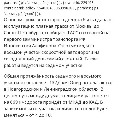
params: { p1: 'cbxwr', p2: 'gcnd' } }, { ownerId: 229408,
containerId: 'adfox_154030438063998383', params: { p1:
'cbxwq', p2: 'gcnd' } });
О новом сроке, до которого должна быть сдана в
эксплуатацию платная трасса от Москвы до
Санкт-Петербурга, сообщает ТАСС со ссылкой на
первого замминистра транспорта РФ
Иннокентия Алафинова. Он отметил, что
восьмой участок скоростной автодороги на
сегодняшний день самый сложный. Также
работы ведутся на седьмом участке.
Общая протяжённость седьмого и восьмого
участков составляет 137,6 км. Они располагаются
в Новгородской и Ленинградской областях. В
целом путь между двумя столицами растянется
на 669 км: дорога пройдёт от МКАД до КАД. В
зависимости от участка количество полос будет
меняться – от 4 до 10.