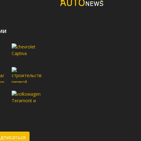
ии
дписаться