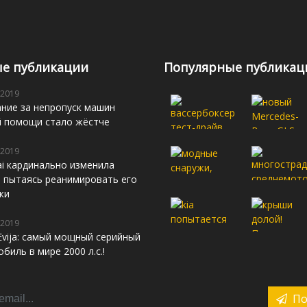
е публикации
Популярные публикац
 2019
ние за непропуск машин
й помощи стало жёстче
 2019
i кардинально изменила
s, пытаясь реанимировать его
жи
 2019
Evija: самый мощный серийный
биль в мире 2000 л.с.!
По