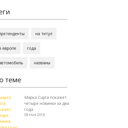
еги
претенденты
на титул
в европе
года
автомобиль
названы
о теме
Марка Cupra покажет
четыре новинки за два
года
08 Ноя 2018