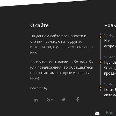
О сайте
Новы
17 Июл
На данном сайте все новости и
Наказа
статьи публикуются с других
скоро
источников, с указанием ссылки на
них.
17 Июл
Если у вас есть какие-либо жалобы
Hyunda
или предложения, то обращайтесь
Solari
по контактам, которые указанны
прода
ниже.
17 Июл
Powered by
Lotus 
автомо