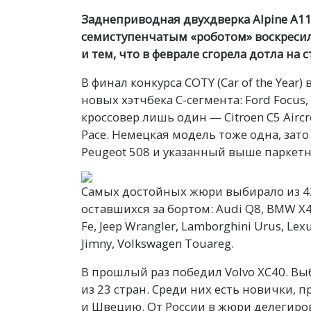
Заднеприводная двухдверка Alpine A110 
семиступенчатым «роботом» воскресил
и тем, что в феврале сгорела дотла на
В финал конкурса COTY (Car of the Year
новых хэтчбека C-сегмента: Ford Focus,
кроссовер лишь один — Citroen C5 Aircr
Pace. Немецкая модель тоже одна, зато 
Peugeot 508 и указанный выше паркетн
Самых достойных жюри выбирало из 4
оставшихся за бортом: Audi Q8, BMW X4, 
Fe, Jeep Wrangler, Lamborghini Urus, Lexu
Jimny, Volkswagen Touareg.
В прошлый раз победил Volvo XC40. Вы
из 23 стран. Среди них есть новички,
и Швецию. От России в жюри делегир