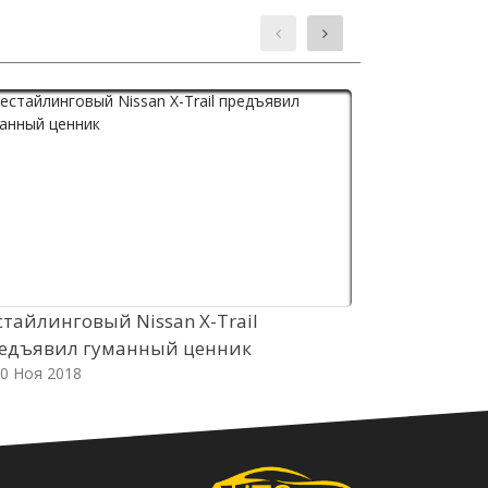
стайлинговый Nissan X-Trail
Компания V
едъявил гуманный ценник
Анджелес з
0 Ноя 2018
20 Ноя 2018