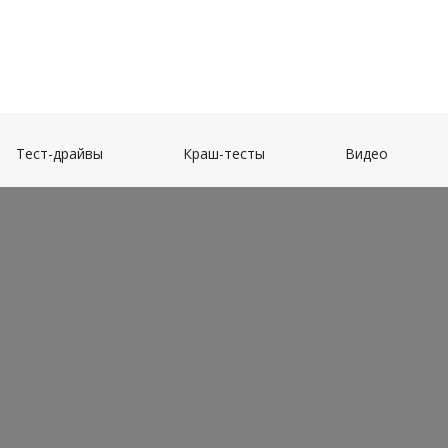
(current)
(current)
(current)
Тест-драйвы
Краш-тесты
Видео