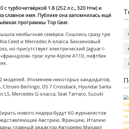
с турбочетвёркой 1.8 (252 л.с., 320 Н•м) и
Т
а славное имя. Публике она запомнилась ещё
 съёмках программы Top Gear.
) вышла необычная семёрка. Сошлись сразу три
 Kia Ceed и Mercedes A-класса. Бензиновый
oss, но присутствует электрический Jaguar I-
«французов» трое: купе Alpine A110, лифтбек
ик.
П
2 моделей. Упомянем некоторых кандидатов,
Citroen Berlingo, DS 7 Crossback, Hyundai Santa
s LS, Mercedes G-класса, Seat Tarraco, Suzuki
бирать нового лидера будут 60 журналистов
 представляющие Австрию, Францию, Италию
ованы главный редактор Авторевю Михаил