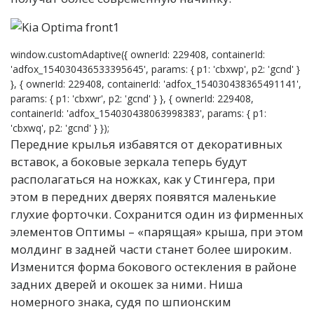
window.customAdaptive({ ownerId: 229408, containerId:
'adfox_154030436533395645', params: { p1: 'cbxwp', p2: 'gcnd' }
}, { ownerId: 229408, containerId: 'adfox_154030438365491141',
params: { p1: 'cbxwr', p2: 'gcnd' } }, { ownerId: 229408,
containerId: 'adfox_154030438063998383', params: { p1:
'cbxwq', p2: 'gcnd' } });
Передние крылья избавятся от декоративных
вставок, а боковые зеркала теперь будут
располагаться на ножках, как у Стингера, при
этом в передних дверях появятся маленькие
глухие форточки. Сохранится один из фирменных
элементов Оптимы – «парящая» крыша, при этом
молдинг в задней части станет более широким.
Изменится форма бокового остекления в районе
задних дверей и окошек за ними. Ниша
номерного знака, судя по шпионским