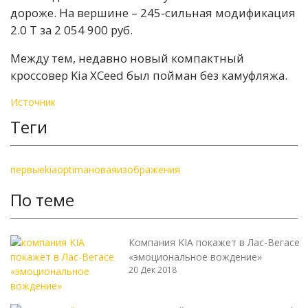
дороже. На вершине – 245-сильная модификация
2.0 Т за 2 054 900 руб.
Между тем, недавно новый компактный
кроссовер Kia XCeed был пойман без камуфляжа.
Источник
Теги
первые
kia
optima
новая
изображения
По теме
Компания KIA покажет в Лас-Вегасе
«эмоциональное вождение»
20 Дек 2018