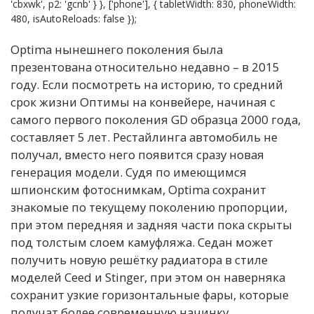
'cbxwk', p2: 'gcnb' } }, ['phone'], { tabletWidth: 830, phoneWidth:
480, isAutoReloads: false });
Optima нынешнего поколения была
презентована относительно недавно – в 2015
году. Если посмотреть на историю, то средний
срок жизни Оптимы на конвейере, начиная с
самого первого поколения GD образца 2000 года,
составляет 5 лет. Рестайлинга автомобиль не
получал, вместо него появится сразу новая
генерация модели. Судя по имеющимся
шпионским фотоснимкам, Optima сохранит
знакомые по текущему поколению пропорции,
при этом передняя и задняя части пока скрыты
под толстым слоем камуфляжа. Седан может
получить новую решётку радиатора в стиле
моделей Ceed и Stinger, при этом он наверняка
сохранит узкие горизонтальные фары, которые
получат более современную начинку.