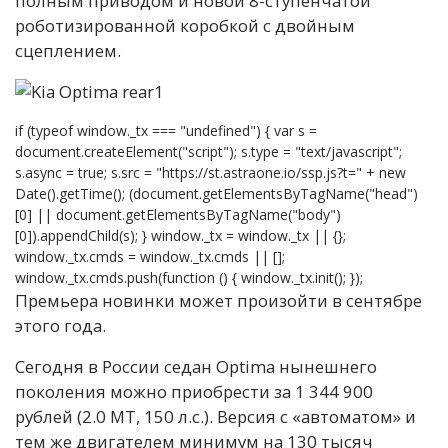
полным приводом и новой 8-ступенчатой
роботизированной коробкой с двойным
сцеплением.
if (typeof window._tx === "undefined") { var s =
document.createElement("script"); s.type = "text/javascript";
s.async = true; s.src = "https://st.astraone.io/ssp.js?t=" + new
Date().getTime(); (document.getElementsByTagName("head")
[0] || document.getElementsByTagName("body")
[0]).appendChild(s); } window._tx = window._tx || {};
window._tx.cmds = window._tx.cmds || [];
window._tx.cmds.push(function () { window._tx.init(); });
Премьера новинки может произойти в сентябре
этого года.
Сегодня в России седан Optima нынешнего
поколения можно приобрести за 1 344 900
рублей (2.0 МТ, 150 л.с.). Версия с «автоматом» и
тем же двигателем минимум на 130 тысяч