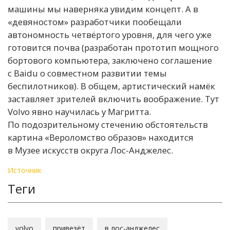
машины мы наверняка увидим концепт. А в
«девяностом» разработчики пообещали
автономность четвёртого уровня, для чего уже
готовится почва (разработан прототип мощного
бортового компьютера, заключено соглашение
с Baidu о совместном развитии темы
беспилотников). В общем, артистический намёк
заставляет зрителей включить воображение. Тут
Volvo явно научилась у Магритта.
По подозрительному стечению обстоятельств
картина «Вероломство образов» находится
в Музее искусств округа Лос-Анджелес.
Источник
Теги
volvo
привезёт
в лос-анджелес