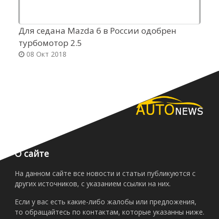
Для седана Mazda 6 в России одобрен
С
турбомотор 2.5
п
08 Окт 2018
О сайте
На данном сайте все новости и статьи публикуются с
других источников, с указанием ссылки на них.
Если у вас есть какие-либо жалобы или предложения,
то обращайтесь по контактам, которые указанны ниже.