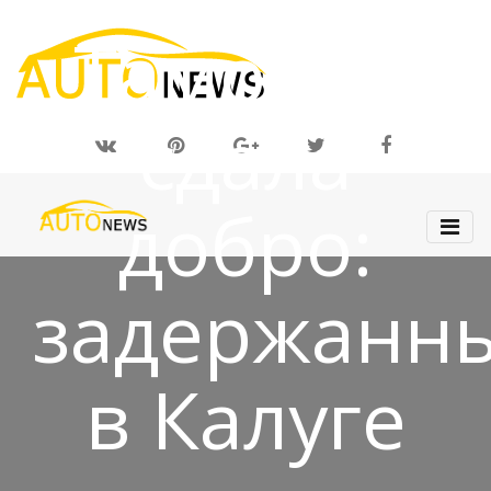
29 ОКТ 2018
Таможня
сдала
добро:
задержанн
в Калуге