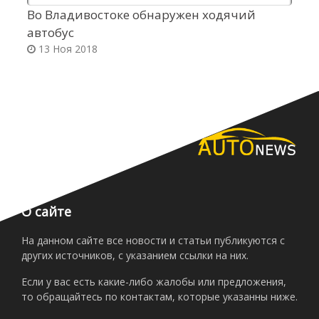
Во Владивостоке обнаружен ходячий
M
автобус
п
13 Ноя 2018
О сайте
На данном сайте все новости и статьи публикуются с
других источников, с указанием ссылки на них.
Если у вас есть какие-либо жалобы или предложения,
то обращайтесь по контактам, которые указанны ниже.