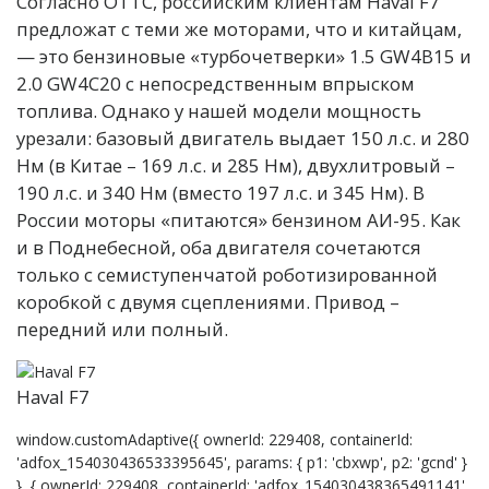
Согласно ОТТС, российским клиентам Haval F7
предложат с теми же моторами, что и китайцам,
— это бензиновые «турбочетверки» 1.5 GW4B15 и
2.0 GW4C20 с непосредственным впрыском
топлива. Однако у нашей модели мощность
урезали: базовый двигатель выдает 150 л.с. и 280
Нм (в Китае – 169 л.с. и 285 Нм), двухлитровый –
190 л.с. и 340 Нм (вместо 197 л.с. и 345 Нм). В
России моторы «питаются» бензином АИ-95. Как
и в Поднебесной, оба двигателя сочетаются
только с семиступенчатой роботизированной
коробкой с двумя сцеплениями. Привод –
передний или полный.
Haval F7
window.customAdaptive({ ownerId: 229408, containerId:
'adfox_154030436533395645', params: { p1: 'cbxwp', p2: 'gcnd' }
}, { ownerId: 229408, containerId: 'adfox_154030438365491141',