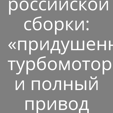
российской
сборки:
«придушен
турбомото
и полный
привод