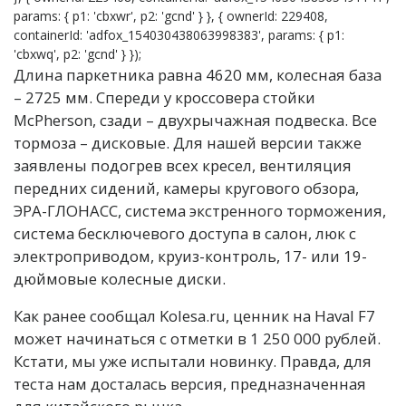
params: { p1: 'cbxwr', p2: 'gcnd' } }, { ownerId: 229408,
containerId: 'adfox_154030438063998383', params: { p1:
'cbxwq', p2: 'gcnd' } });
Длина паркетника равна 4620 мм, колесная база
– 2725 мм. Спереди у кроссовера стойки
McPherson, сзади – двухрычажная подвеска. Все
тормоза – дисковые. Для нашей версии также
заявлены подогрев всех кресел, вентиляция
передних сидений, камеры кругового обзора,
ЭРА-ГЛОНАСС, система экстренного торможения,
система бесключевого доступа в салон, люк с
электроприводом, круиз-контроль, 17- или 19-
дюймовые колесные диски.
Как ранее сообщал Kolesa.ru, ценник на Haval F7
может начинаться с отметки в 1 250 000 рублей.
Кстати, мы уже испытали новинку. Правда, для
теста нам досталась версия, предназначенная