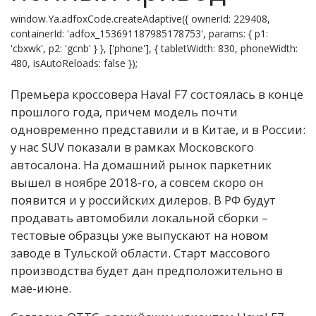
window.Ya.adfoxCode.createAdaptive({ ownerId: 229408,
containerId: 'adfox_153691187985178753', params: { p1:
'cbxwk', p2: 'gcnb' } }, ['phone'], { tabletWidth: 830, phoneWidth:
480, isAutoReloads: false });
Премьера кроссовера Haval F7 состоялась в конце
прошлого года, причем модель почти
одновременно представили и в Китае, и в России:
у нас SUV показали в рамках Московского
автосалона. На домашний рынок паркетник
вышел в ноябре 2018-го, а совсем скоро он
появится и у российских дилеров. В РФ будут
продавать автомобили локальной сборки –
тестовые образцы уже выпускают на новом
заводе в Тульской области. Старт массового
производства будет дан предположительно в
мае-июне.