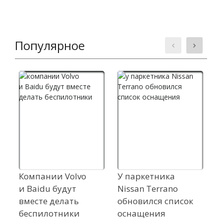
Популярное
Компании Volvo
У паркетника
С
и Baidu будут
Nissan Terrano
р
вместе делать
обновился список
в
беспилотники
оснащения
н