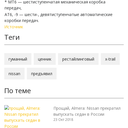
* МТ6 — шестиступенчатая механическая коробка
передач,
АТ6, -9 — шести-, девятиступенчатые автоматические
коробки передач.
Источник
Теги
гуманный
ценник
рестайлинговый
x-trail
nissan
предъявил
По теме
Прощай, Almera: Nissan прекратил
выпускать седан в России
23 Окт 2018