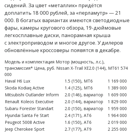
сидений. За цвет «металлик» придётся
доплатить 18 000 рублей, за «перламутр» — 21
000. В богатых вариантах имеются светодиодные
фары, камеры кругового обзора, 19-дюймовые
легкосплавные диски, панорамная крыша
с электроприводом и многое другое. У дилеров
обновлённые кроссоверы появятся в декабре.
Модель и комплектация Мотор (мощность, л.с.),
трансмиссия* Цена, руб. Nissan X-Trail XE2.0 (144), МТ61 574
000
Haval H6 Lux
1.5 (150), МТ6
1 169 000
Skoda Kodiaq Active
1.4 (125), МТ6
1 389 000
Mitsubishi Outlander Inform
2.0 (146), вариатор
1 609 000
Renault Koleos Executive
2.0 (144), вариатор
1 829 000
Subaru Forester Standart
2.0 (150), вариатор
1 959 000
Hyundai Santa Fe Start
2.4 (171), АТ6
1 964 000
Peugeot 5008 Active
1.6 (150), АТ6
2 019 000
Jeep Cherokee Sport
2.7 (177), АТ9
2 255 000