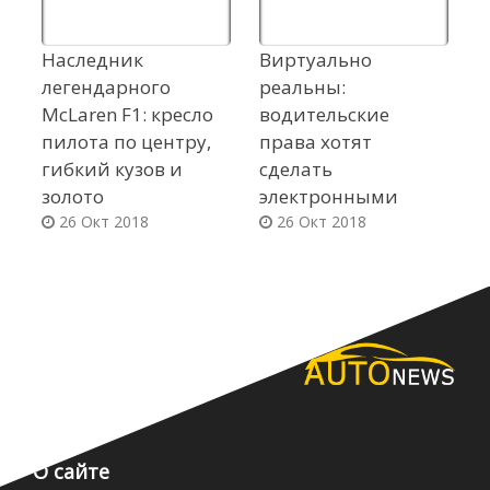
Наследник
Виртуально
«
легендарного
реальны:
H
McLaren F1: кресло
водительские
S
пилота по центру,
права хотят
2
гибкий кузов и
сделать
п
золото
электронными
26 Окт 2018
26 Окт 2018
О сайте