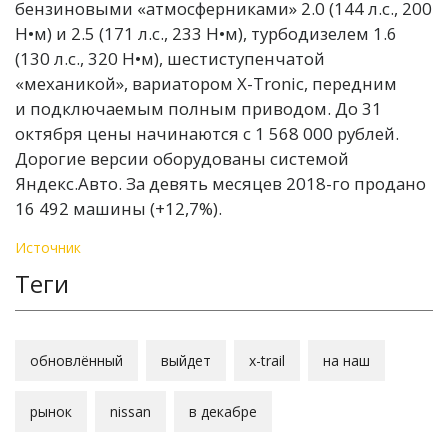
бензиновыми «атмосферниками» 2.0 (144 л.с., 200
Н•м) и 2.5 (171 л.с., 233 Н•м), турбодизелем 1.6
(130 л.с., 320 Н•м), шестиступенчатой
«механикой», вариатором X-Tronic, передним
и подключаемым полным приводом. До 31
октября цены начинаются с 1 568 000 рублей.
Дорогие версии оборудованы системой
Яндекс.Авто. За девять месяцев 2018-го продано
16 492 машины (+12,7%).
Источник
Теги
обновлённый
выйдет
x-trail
на наш
рынок
nissan
в декабре