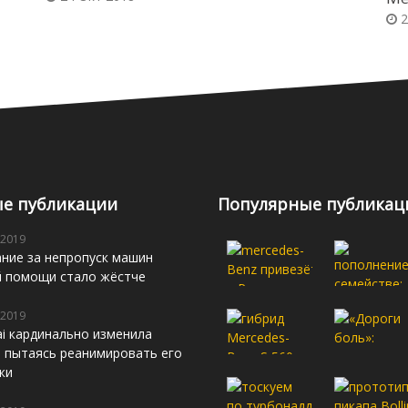
2
е публикации
Популярные публикац
 2019
ние за непропуск машин
й помощи стало жёстче
 2019
i кардинально изменила
s, пытаясь реанимировать его
жи