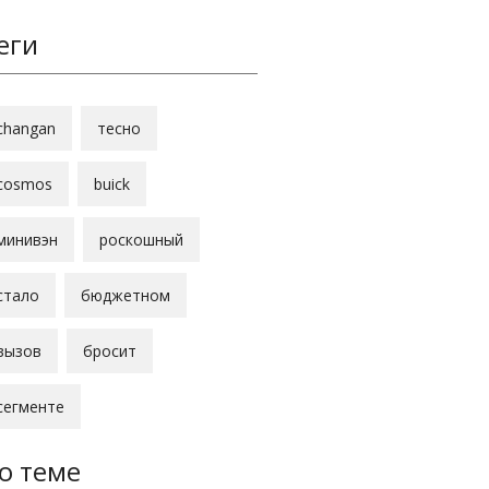
еги
changan
тесно
cosmos
buick
минивэн
роскошный
стало
бюджетном
вызов
бросит
сегменте
о теме