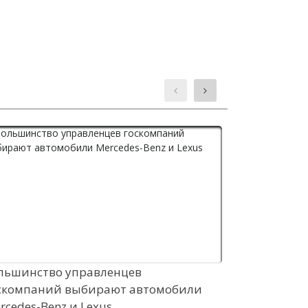
льшинство управленцев
Паркетник T
скомпаний выбирают автомобили
напомнил о
rcedes-Benz и Lexus
24 Окт 2018