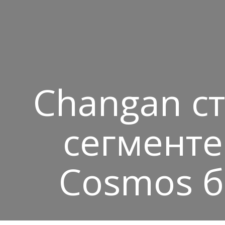
Changan с
сегмент
Cosmos б