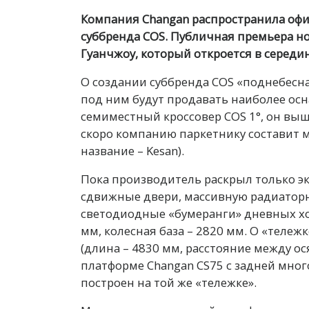
Компания Changan распространила оф
суббренда COS. Публичная премьера но
Гуанчжоу, который откроется в середи
О создании суббренда COS «поднебесна
под ним будут продавать наиболее о
семиместный кроссовер COS 1°, он выш
скоро компанию паркетнику составит 
название – Kesan).
Пока производитель раскрыл только э
сдвижные двери, массивную радиаторн
светодиодные «бумеранги» дневных хо
мм, колесная база – 2820 мм. О «тележ
(длина – 4830 мм, расстояние между ос
платформе Changan CS75 с задней мно
построен на той же «тележке».