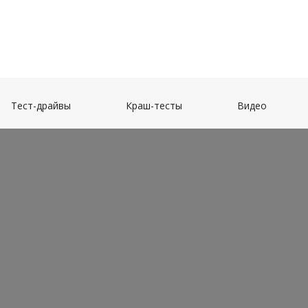
(current)
(current)
(current)
Тест-драйвы
Краш-тесты
Видео