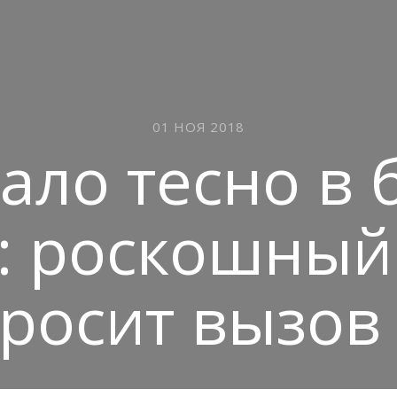
01 НОЯ 2018
тало тесно в
е: роскошный
росит вызов 