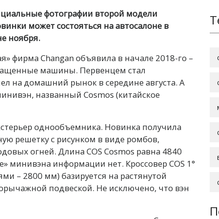
ициальные фотографии второй модели
Т
винки может состояться на автосалоне в
не ноября.
я» фирма Changan объявила в начале 2018-го –
снащенные машины. Первенцем стал
ел на домашний рынок в середине августа. А
минивэн, названный Cosmos (китайское
кстерьер однообъемника. Новинка получила
ую решетку с рисунком в виде ромбов,
довых огней. Длина COS Cosmos равна 4840
ке» минивэна информации нет. Кроссовер COS 1°
ями – 2800 мм) базируется на растянутой
горычажной подвеской. Не исключено, что вэн
П