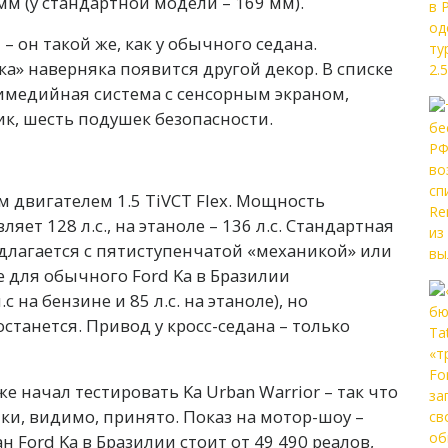
мм (у стандартной модели – 169 мм).
 – он такой же, как у обычного седана.
а» наверняка появится другой декор. В списке
имедийная система с сенсорным экраном,
ик, шесть подушек безопасности.
 двигателем 1.5 TiVCT Flex. Мощность
яет 128 л.с., на этаноле – 136 л.с. Стандартная
длагается с пятиступенчатой «механикой» или
 для обычного Ford Ka в Бразилии
 на бензине и 85 л.с. на этаноле), но
станется. Привод у кросс-седана – только
е начал тестировать Ka Urban Warrior – так что
ки, видимо, принято. Показ на мотор-шоу –
Ford Ka в Бразилии стоит от 49 490 реалов,