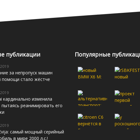
е публикации
Популярные публикац
 2019
ние за непропуск машин
й помощи стало жёстче
 2019
i кардинально изменила
s, пытаясь реанимировать его
жи
 2019
Evija: самый мощный серийный
биль в мире 2000 л.с.!