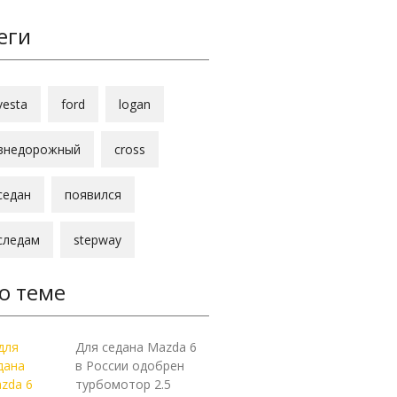
еги
vesta
ford
logan
внедорожный
cross
седан
появился
следам
stepway
о теме
Для седана Mazda 6
в России одобрен
турбомотор 2.5