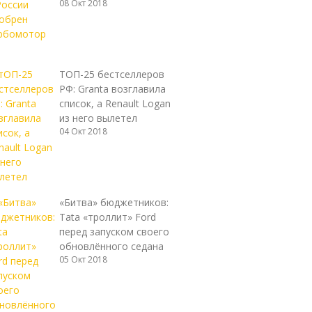
08 Окт 2018
ТОП-25 бестселлеров
РФ: Granta возглавила
список, а Renault Logan
из него вылетел
04 Окт 2018
«Битва» бюджетников:
Tata «троллит» Ford
перед запуском своего
обновлённого седана
05 Окт 2018