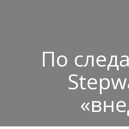
По следа
Stepw
«вне