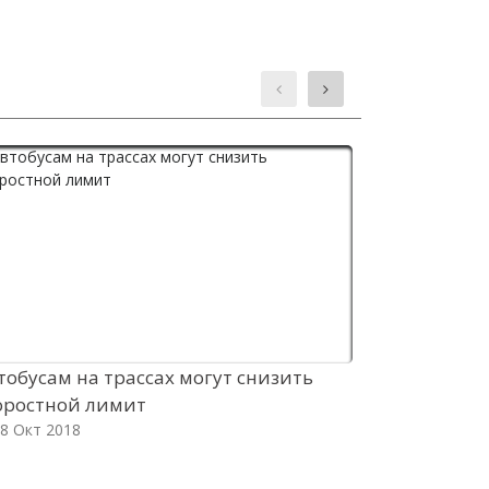
тобусам на трассах могут снизить
Производи
оростной лимит
новых авто
8 Окт 2018
18 Окт 2018