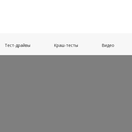
(current)
(current)
(current)
Тест-драйвы
Краш-тесты
Видео