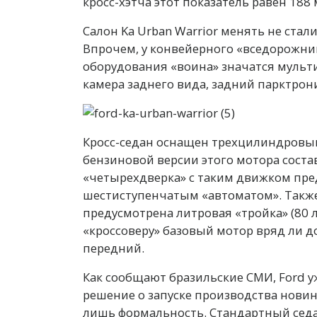
кросс-хэтча этот показатель равен 188 
Салон Ka Urban Warrior менять не стали
Впрочем, у конвейерного «вседорожник
оборудования «воина» значатся мульт
камера заднего вида, задний парктрон
Кросс-седан оснащен трехцилиндровым
бензиновой версии этого мотора составл
«четырехдверка» с таким движком пре
шестиступенчатым «автоматом». Также
предусмотрена литровая «тройка» (80 л.с
«кроссоверу» базовый мотор вряд ли до
передний.
Как сообщают бразильские СМИ, Ford уж
решение о запуске производства новин
лишь формальность. Стандартный седан 