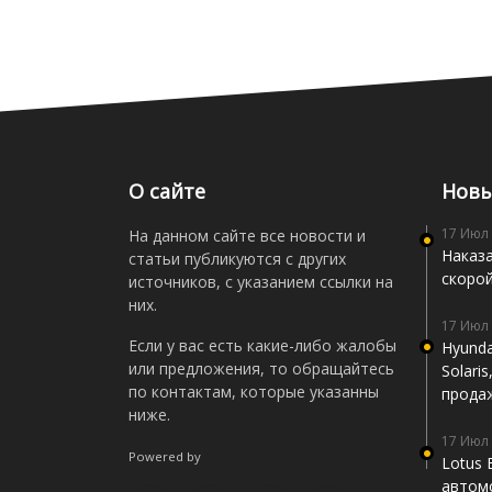
О сайте
Новы
17 Июл
На данном сайте все новости и
Наказа
статьи публикуются с других
скоро
источников, с указанием ссылки на
них.
17 Июл
Если у вас есть какие-либо жалобы
Hyunda
или предложения, то обращайтесь
Solari
по контактам, которые указанны
прода
ниже.
17 Июл
Powered by
Lotus 
автомо