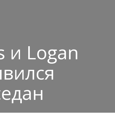
s и Logan
явился
седан