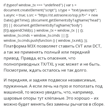
if (typeof window._tx === "undefined") { var s =
document.createElement("script"); s.type = "text/javascript";
s.async = true; s.src = "https://st.astraone.io/ssp.js?t=" + new
Date().getTime(); (document.getElementsByTagName("head")
[0] || document.getElementsByTagName("body")
[0]).appendChild(s); } window._tx = window._tx || {};
window._tx.cmds = window._tx.cmds || [];
window._tx.cmds.push(function () { window._tx.init(); });
Платформа М3Х позволяет ставить CVT или DCT,
а так же применять полный или передний
привод. Правда, есть опасения, что
полноприводных TX/TXL у нас может и не быть.
Посмотрим, ждать осталось не так долго.
И передняя, и задняя подвески независимые,
пружинные. А если лечь на пузо и поползать под
машиной, то можно увидеть, что, например,
шаровые опоры тут клёпаные. Это хорошо – их
можно будет менять без замены рычагов в сборе.