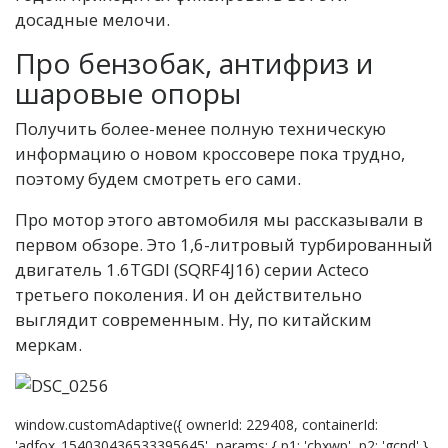
досадные мелочи.
Про бензобак, антифриз и
шаровые опоры
Получить более-менее полную техническую
информацию о новом кроссовере пока трудно,
поэтому будем смотреть его сами.
Про мотор этого автомобиля мы рассказывали в
первом обзоре. Это 1,6-литровый турбированный
двигатель 1.6TGDI (SQRF4J16) серии Acteco
третьего поколения. И он действительно
выглядит современным. Ну, по китайским
меркам.
window.customAdaptive({ ownerId: 229408, containerId:
'adfox_154030436533395645', params: { p1: 'cbxwp', p2: 'gcnd' }