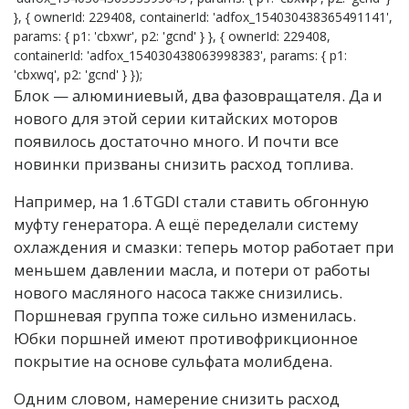
}, { ownerId: 229408, containerId: 'adfox_154030438365491141',
params: { p1: 'cbxwr', p2: 'gcnd' } }, { ownerId: 229408,
containerId: 'adfox_154030438063998383', params: { p1:
'cbxwq', p2: 'gcnd' } });
Блок — алюминиевый, два фазовращателя. Да и
нового для этой серии китайских моторов
появилось достаточно много. И почти все
новинки призваны снизить расход топлива.
Например, на 1.6TGDI стали ставить обгонную
муфту генератора. А ещё переделали систему
охлаждения и смазки: теперь мотор работает при
меньшем давлении масла, и потери от работы
нового масляного насоса также снизились.
Поршневая группа тоже сильно изменилась.
Юбки поршней имеют противофрикционное
покрытие на основе сульфата молибдена.
Одним словом, намерение снизить расход