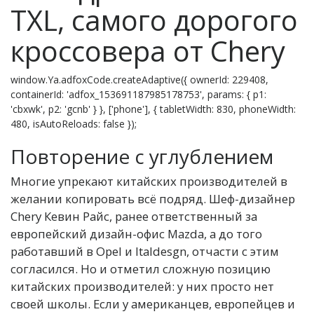
TXL, самого дорогого
кроссовера от Chery
window.Ya.adfoxCode.createAdaptive({ ownerId: 229408,
containerId: 'adfox_153691187985178753', params: { p1:
'cbxwk', p2: 'gcnb' } }, ['phone'], { tabletWidth: 830, phoneWidth:
480, isAutoReloads: false });
Повторение с углублением
М
ногие упрекают китайских производителей в
желании копировать всё подряд. Шеф-дизайнер
Chery Кевин Райс, ранее ответственный за
европейский дизайн-офис Mazda, а до того
работавший в Opel и Italdesgn, отчасти с этим
согласился. Но и отметил сложную позицию
китайских производителей: у них просто нет
своей школы. Если у американцев, европейцев и