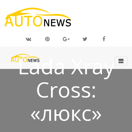
15 ОКТ 2018
Lada Xray
Cross:
«люкс»