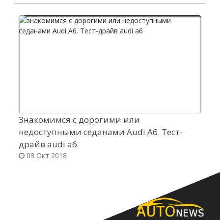
Знакомимся с дорогими или
П
недоступными седанами Audi A6. Тест-
T
драйв audi a6
03 Окт 2018