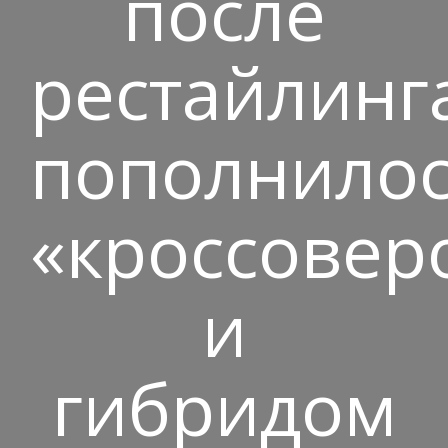
после
рестайлинг
пополнило
«кроссовер
и
гибридом