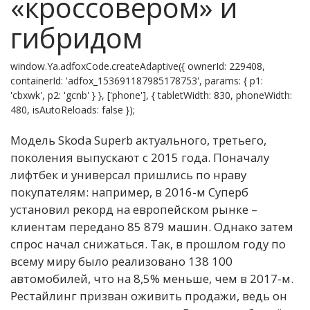
«кроссовером» и
гибридом
window.Ya.adfoxCode.createAdaptive({ ownerId: 229408,
containerId: 'adfox_153691187985178753', params: { p1:
'cbxwk', p2: 'gcnb' } }, ['phone'], { tabletWidth: 830, phoneWidth:
480, isAutoReloads: false });
Модель Skoda Superb актуального, третьего,
поколения выпускают с 2015 года. Поначалу
лифтбек и универсал пришлись по нраву
покупателям: например, в 2016-м Суперб
установил рекорд на европейском рынке –
клиентам передано 85 879 машин. Однако затем
спрос начал снижаться. Так, в прошлом году по
всему миру было реализовано 138 100
автомобилей, что на 8,5% меньше, чем в 2017-м.
Рестайлинг призван оживить продажи, ведь он