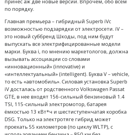
принес аж две новые версии. Впрочем, обо всём
по порядку.
Главная премьера – гибридный Superb iVс
возможностью подзарядки от электросети. iV –
это новый суббренд Шкоды, под ним будут
выпускать все электрифицированные модели
марки. Буква i, по мнению маркетологов, должна
вызывать ассоциации со словами
«инновационный» (innovative) и
«интеллектуальный» (intelligent). Буква V – vehicle,
то есть «автомобиль». Силовая установка Superb
iV досталась от родственного Volkswagen Passat
GTE, в нее входят 156-сильный бензиновый 1.4
TSI, 115-сильный электромотор, батарея
ёмкостью 13 кВт*ч и шестиступенчатая коробка
DSG. Только на электротяге гибрид может
проехать 55 километров (по циклу WLTP), с
использованием бензина – 850 км без