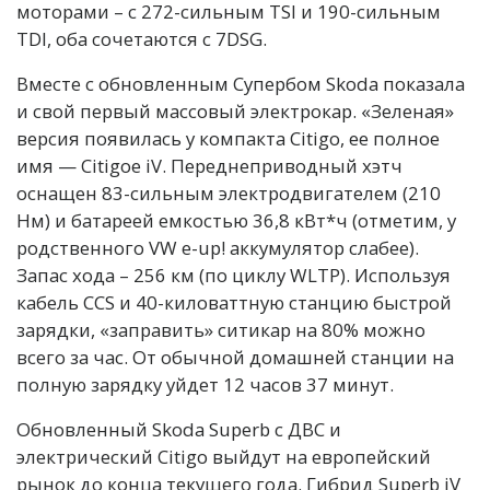
моторами – с 272-сильным TSI и 190-сильным
TDI, оба сочетаются с 7DSG.
Вместе с обновленным Супербом Skoda показала
и свой первый массовый электрокар. «Зеленая»
версия появилась у компакта Citigo, ее полное
имя — Citigoe iV. Переднеприводный хэтч
оснащен 83-сильным электродвигателем (210
Нм) и батареей емкостью 36,8 кВт*ч (отметим, у
родственного VW e-up! аккумулятор слабее).
Запас хода – 256 км (по циклу WLTP). Используя
кабель CCS и 40-киловаттную станцию быстрой
зарядки, «заправить» ситикар на 80% можно
всего за час. От обычной домашней станции на
полную зарядку уйдет 12 часов 37 минут.
Обновленный Skoda Superb с ДВС и
электрический Citigo выйдут на европейский
рынок до конца текущего года. Гибрид Superb iV