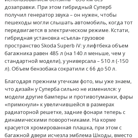
дозаправки. При этом гибридный Суперб
получил генератор звука – он нужен, чтобы
пешеходы могли слышать автомобиль, когда тот
передвигается в электрическом режиме. Кстати,
гибридная установка «съела» грузовое
пространство Skoda Superb iV: у лифтбека объем
багажника равен 485 л (на 140 л меньше, чем у
стандартной модели), у универсала – 510 л (-150
л). Объем бензобака сократили с 66 до 50 л.
Благодаря прежним утечкам фото, мы уже знаем,
что дизайн у Суперба сильно не изменился: у
модели другие бамперы и противотуманки, фары
«примкнули» к увеличившейся в размерах
радиаторной решетке, задние фонари теперь с
динамическими поворотниками. На корме
красуется хромированная плашка, при этом с
багажной двери исчезла эмблема Шкоды, вместо