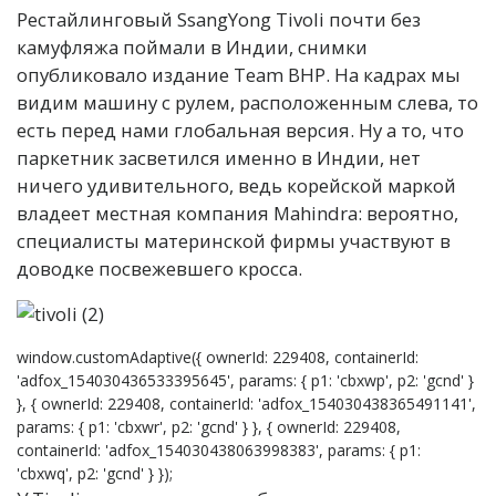
Рестайлинговый SsangYong Tivoli почти без
камуфляжа поймали в Индии, снимки
опубликовало издание Team BHP. На кадрах мы
видим машину с рулем, расположенным слева, то
есть перед нами глобальная версия. Ну а то, что
паркетник засветился именно в Индии, нет
ничего удивительного, ведь корейской маркой
владеет местная компания Mahindra: вероятно,
специалисты материнской фирмы участвуют в
доводке посвежевшего кросса.
window.customAdaptive({ ownerId: 229408, containerId:
'adfox_154030436533395645', params: { p1: 'cbxwp', p2: 'gcnd' }
}, { ownerId: 229408, containerId: 'adfox_154030438365491141',
params: { p1: 'cbxwr', p2: 'gcnd' } }, { ownerId: 229408,
containerId: 'adfox_154030438063998383', params: { p1:
'cbxwq', p2: 'gcnd' } });