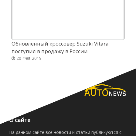
Обновлённый кроссовер Suzuki Vitara
В
поступил в продажу в России
д
20 Фев 2019
О сайте
На данном сайте все новости и статьи публикуются с