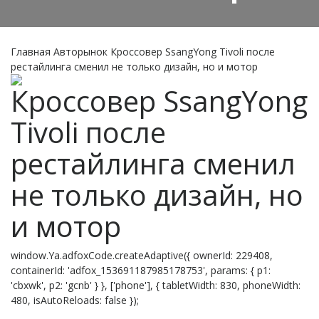
Главная
Авторынок
Кроссовер SsangYong Tivoli после
рестайлинга сменил не только дизайн, но и мотор
Кроссовер SsangYong
Tivoli после
рестайлинга сменил
не только дизайн, но
и мотор
window.Ya.adfoxCode.createAdaptive({ ownerId: 229408,
containerId: 'adfox_153691187985178753', params: { p1:
'cbxwk', p2: 'gcnb' } }, ['phone'], { tabletWidth: 830, phoneWidth:
480, isAutoReloads: false });