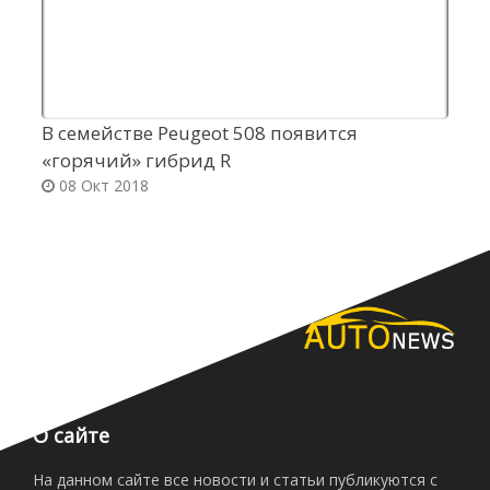
В семействе Peugeot 508 появится
Д
«горячий» гибрид R
п
08 Окт 2018
О сайте
На данном сайте все новости и статьи публикуются с