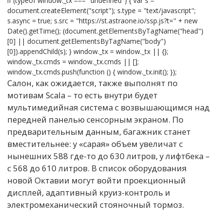
if (typeof window._tx === "undefined") { var s =
document.createElement("script"); s.type = "text/javascript";
s.async = true; s.src = "https://st.astraone.io/ssp.js?t=" + new
Date().getTime(); (document.getElementsByTagName("head")
[0] || document.getElementsByTagName("body")
[0]).appendChild(s); } window._tx = window._tx || {};
window._tx.cmds = window._tx.cmds || [];
window._tx.cmds.push(function () { window._tx.init(); });
Салон, как ожидается, также выполнят по
мотивам Scala – то есть внутри будет
мультимедийная система с возвышающимся над
передней панелью сенсорным экраном. По
предварительным данным, багажник станет
вместительнее: у «сарая» объем увеличат с
нынешних 588 где-то до 630 литров, у лифтбека –
с 568 до 610 литров. В список оборудования
новой Октавии могут войти проекционный
дисплей, адаптивный круиз-контроль и
электромеханический стояночный тормоз.