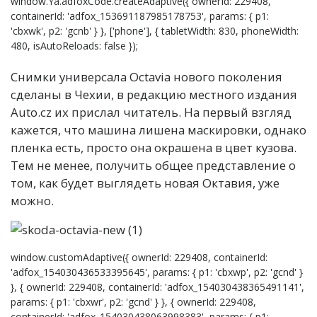
window.Ya.adfoxCode.createAdaptive({ ownerId: 229408,
containerId: 'adfox_153691187985178753', params: { p1:
'cbxwk', p2: 'gcnb' } }, ['phone'], { tabletWidth: 830, phoneWidth:
480, isAutoReloads: false });
Снимки универсала Octavia нового поколения
сделаны в Чехии, в редакцию местного издания
Auto.cz их прислал читатель. На первый взгляд
кажется, что машина лишена маскировки, однако
пленка есть, просто она окрашена в цвет кузова.
Тем не менее, получить общее представление о
том, как будет выглядеть новая Октавия, уже
можно.
window.customAdaptive({ ownerId: 229408, containerId:
'adfox_154030436533395645', params: { p1: 'cbxwp', p2: 'gcnd' }
}, { ownerId: 229408, containerId: 'adfox_154030438365491141',
params: { p1: 'cbxwr', p2: 'gcnd' } }, { ownerId: 229408,
containerId: 'adfox_154030438063998383', params: { p1: