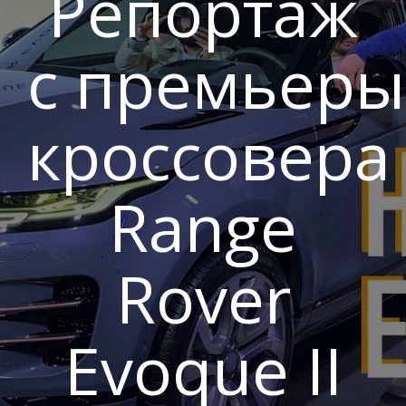
Репортаж
с премьеры
кроссовера
Range
Rover
Evoque II