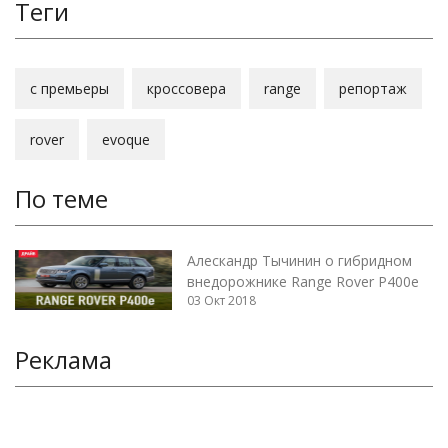
Теги
с премьеры
кроссовера
range
репортаж
rover
evoque
По теме
Алескандр Тычинин о гибридном
внедорожнике Range Rover P400e
03 Окт 2018
Реклама