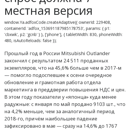
местная версия
window.Ya.adfoxCode.createAdaptive({ ownerId: 229408,
containerId: 'adfox_153691187985178753', params: { p1:
'cbxwk', p2: 'gcnb' } }, ['phone'], { tabletWidth: 830, phoneWidth:
480, isAutoReloads: false });
Прошлый год в России Mitsubishi Outlander
закончил с результатом 24 511 проданных
экземпляров, что на 45,6% больше чем в 2017-м
— помогло подоспевшее к осени очередное
обновление и грамотная работа отдела
маркетинга в преддверии повышения НДС и цен.
В этом году показатели у «японца» куда менее
радужные: с января по май продано 9103 шт., что
на 4,2% меньше, чем за аналогичный период
2018-го, причём наибольшее падение
зафиксировано в мае — сразу на 14,6% до 1767