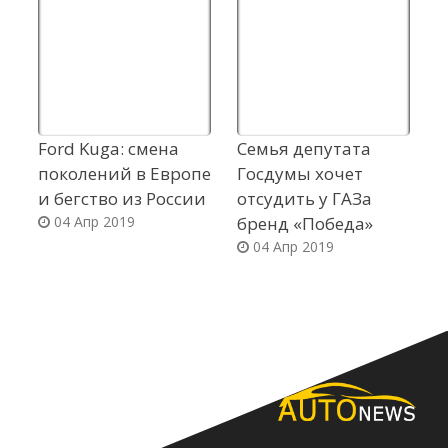
Ford Kuga: смена
Семья депутата
В
поколений в Европе
Госдумы хочет
п
и бегство из России
отсудить у ГАЗа
с
04 Апр 2019
бренд «Победа»
V
04 Апр 2019
н