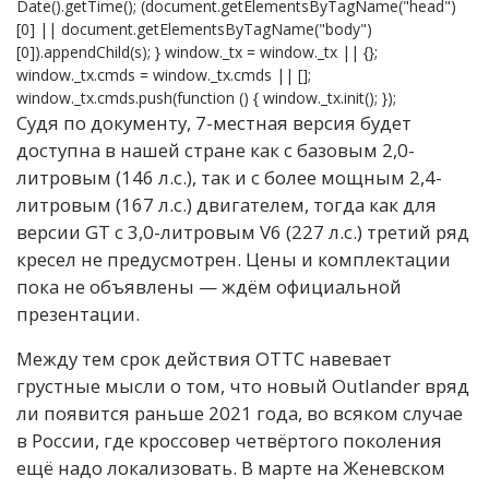
Date().getTime(); (document.getElementsByTagName("head")
[0] || document.getElementsByTagName("body")
[0]).appendChild(s); } window._tx = window._tx || {};
window._tx.cmds = window._tx.cmds || [];
window._tx.cmds.push(function () { window._tx.init(); });
Судя по документу, 7-местная версия будет
доступна в нашей стране как с базовым 2,0-
литровым (146 л.с.), так и с более мощным 2,4-
литровым (167 л.с.) двигателем, тогда как для
версии GT c 3,0-литровым V6 (227 л.с.) третий ряд
кресел не предусмотрен. Цены и комплектации
пока не объявлены — ждём официальной
презентации.
Между тем срок действия ОТТС навевает
грустные мысли о том, что новый Outlander вряд
ли появится раньше 2021 года, во всяком случае
в России, где кроссовер четвёртого поколения
ещё надо локализовать. В марте на Женевском