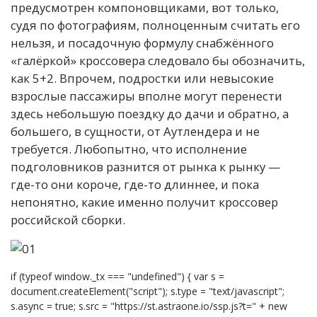
предусмотрен компоновщиками, вот только,
судя по фотографиям, полноценным считать его
нельзя, и посадочную формулу снабжённого
«галёркой» кроссовера следовало бы обозначить,
как 5+2. Впрочем, подростки или невысокие
взрослые пассажиры вполне могут перенести
здесь небольшую поездку до дачи и обратно, а
большего, в сущности, от Аутлендера и не
требуется. Любопытно, что исполнение
подголовников разнится от рынка к рынку —
где-то они короче, где-то длиннее, и пока
непонятно, какие именно получит кроссовер
российской сборки.
if (typeof window._tx === "undefined") { var s =
document.createElement("script"); s.type = "text/javascript";
s.async = true; s.src = "https://st.astraone.io/ssp.js?t=" + new