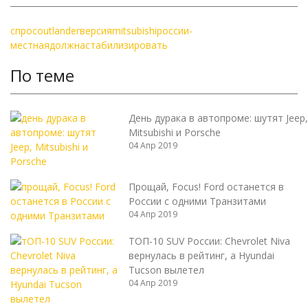
спрос
outlander
версия
mitsubishi
россии
-
местная
должна
стабилизировать
По теме
День дурака в автопроме: шутят Jeep,
Mitsubishi и Porsche
04 Апр 2019
Прощай, Focus! Ford останется в
России с одними Транзитами
04 Апр 2019
ТОП-10 SUV России: Chevrolet Niva
вернулась в рейтинг, а Hyundai
Tucson вылетел
04 Апр 2019