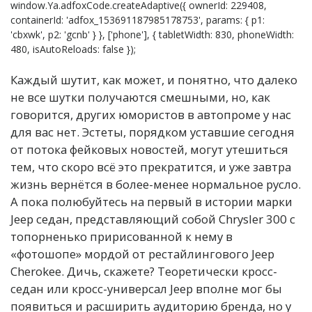
window.Ya.adfoxCode.createAdaptive({ ownerId: 229408,
containerId: 'adfox_153691187985178753', params: { p1:
'cbxwk', p2: 'gcnb' } }, ['phone'], { tabletWidth: 830, phoneWidth:
480, isAutoReloads: false });
Каждый шутит, как может, и понятно, что далеко
не все шутки получаются смешными, но, как
говорится, других юмористов в автопроме у нас
для вас нет. Эстеты, порядком уставшие сегодня
от потока фейковых новостей, могут утешиться
тем, что скоро всё это прекратится, и уже завтра
жизнь вернётся в более-менее нормальное русло.
А пока полюбуйтесь на первый в истории марки
Jeep седан, представляющий собой Chrysler 300 с
топорненько пририсованной к нему в
«фотошопе» мордой от рестайлингового Jeep
Cherokee. Дичь, скажете? Теоретически кросс-
седан или кросс-универсал Jeep вполне мог бы
появиться и расширить аудиторию бренда, но у