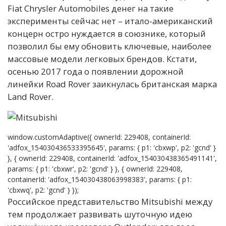
Fiat Chrysler Automobiles денег на такие
эксперименты сейчас нет – итало-американский
концерн остро нуждается в союзнике, который
позволил бы ему обновить ключевые, наиболее
массовые модели легковых брендов. Кстати,
осенью 2017 года о появлении дорожной
линейки Road Rover заикнулась британская марка
Land Rover.
window.customAdaptive({ ownerId: 229408, containerId:
'adfox_154030436533395645', params: { p1: 'cbxwp', p2: 'gcnd' }
}, { ownerId: 229408, containerId: 'adfox_154030438365491141',
params: { p1: 'cbxwr', p2: 'gcnd' } }, { ownerId: 229408,
containerId: 'adfox_154030438063998383', params: { p1:
'cbxwq', p2: 'gcnd' } });
Российское представительство Mitsubishi между
тем продолжает развивать шуточную идею