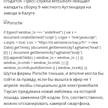
сгодится. Пресс-служба Mitsubishi обещает
наладить сборку 9-местного Аутлендера на
заводе в Калуге.
if (typeof window._tx === "undefined") { var s =
document.createElement("script"); s.type = "text/javascript";
s.async = true; s.src = "https://st.astraone.io/ssp.js?t=" + new
Date().getTime(); (document.getElementsByTagName("head")
[0] || document.getElementsByTagName("body")
[0]).appendChild(s); } window._tx = window._tx || {};
window._tx.cmds = window._tx.cmds || [];
window._tx.cmds.push(function () { window._tx.init(); });
Шутка фирмы Porsche тоньше, и вполне могла бы
сойти за правду, если бы вышла в эфир не 1
апреля: якобы специально для электромобиля
Taycan придумана новая эмблема, на которой
лошадь заменена QR-кодом. Его, соответственно,
можно отсканировать камерой смартфона,