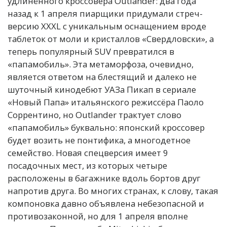
удлинённого кроссовера Outlander: два года
назад к 1 апреля пиарщики придумали стреч-
версию XXXL с уникальным оснащением вроде
таблеток от моли и кристаллов «Свердловски», а
теперь популярный SUV превратился в
«папамобиль». Эта метаморфоза, очевидно,
является ответом на блестящий и далеко не
шуточный кинодебют УАЗа Пикап в сериале
«Новый Папа» итальянского режиссёра Паоло
Соррентино, но Outlander трактует слово
«папамобиль» буквально: японский кроссовер
будет возить не понтифика, а многодетное
семейство. Новая спецверсия имеет 9
посадочных мест, из которых четыре
расположены в багажнике вдоль бортов друг
напротив друга. Во многих странах, к слову, такая
компоновка давно объявлена небезопасной и
противозаконной, но для 1 апреля вполне