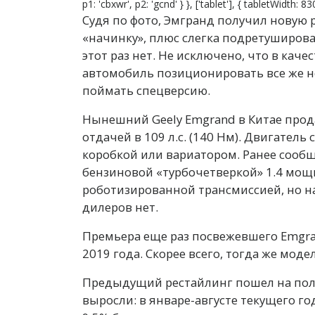
p1: 'cbxwr', p2: 'gcnd' } }, ['tablet'], { tabletWidth:
Судя по фото, Эмгранд получил новую 
«начинку», плюс слегка подретуширов
этот раз нет. Не исключено, что в кач
автомобиль позиционировать все же н
поймать спецверсию.
Нынешний Geely Emgrand в Китае прод
отдачей в 109 л.с. (140 Нм). Двигател
коробкой или вариатором. Ранее сообщ
бензиновой «турбочетверкой» 1.4 мощн
роботизированной трансмиссией, но н
дилеров нет.
Премьера еще раз посвежевшего Emgra
2019 года. Скорее всего, тогда же мод
Предыдущий рестайлинг пошел на пол
выросли: в январе-августе текущего год