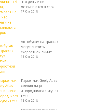
что деньги не
осваиваются в срок
17 Окт 2018
Автобусам на трассах
могут снизить
скоростной лимит
18 Окт 2018
Паркетник Geely Atlas
сменил лицо
и породнился с «купе»
FY11
18 Окт 2018