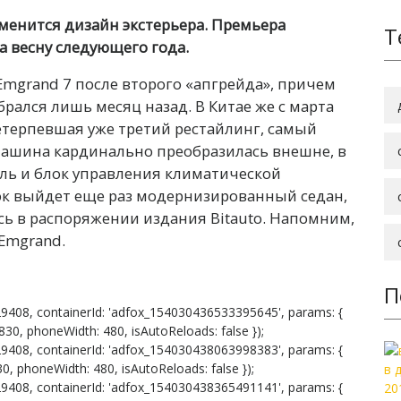
менится дизайн экстерьера. Премьера
Т
 весну следующего года.
Emgrand 7 после второго «апгрейда», причем
рался лишь месяц назад. В Китае же с марта
етерпевшая уже третий рестайлинг, самый
ашина кардинально преобразилась внешне, в
ль и блок управления климатической
ок выйдет еще раз модернизированный седан,
сь в распоряжении издания Bitauto. Напомним,
Emgrand.
П
9408, containerId: 'adfox_154030436533395645', params: {
h: 830, phoneWidth: 480, isAutoReloads: false });
9408, containerId: 'adfox_154030438063998383', params: {
 830, phoneWidth: 480, isAutoReloads: false });
9408, containerId: 'adfox_154030438365491141', params: {