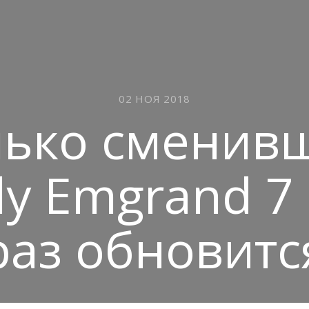
02 НОЯ 2018
лько сменив
ly Emgrand 7
раз обновитс