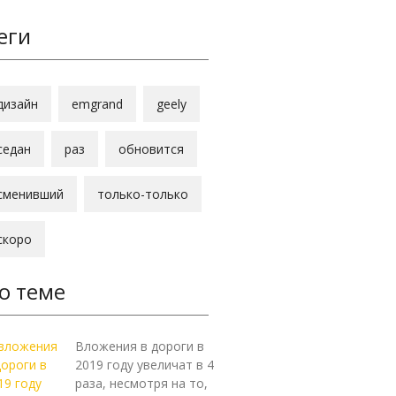
еги
дизайн
emgrand
geely
седан
раз
обновится
сменивший
только-только
скоро
о теме
Вложения в дороги в
2019 году увеличат в 4
раза, несмотря на то,