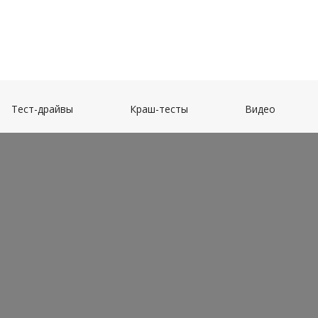
(current)
(current)
(current)
Тест-драйвы
Краш-тесты
Видео