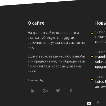
О сайте
Новы
17 Июл
На данном сайте все новости и
Наказа
статьи публикуются с других
скоро
источников, с указанием ссылки на
них.
17 Июл
Если у вас есть какие-либо жалобы
Hyunda
или предложения, то обращайтесь
Solari
по контактам, которые указанны
прода
ниже.
17 Июл
Powered by
Lotus 
автомо