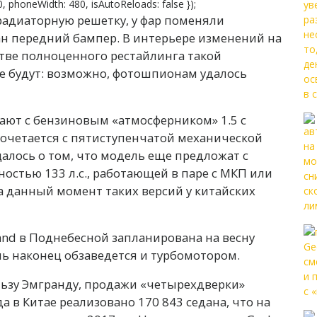
 830, phoneWidth: 480, isAutoReloads: false });
радиаторную решетку, у фар поменяли
ан передний бампер. В интерьере изменений на
естве полноценного рестайлинга такой
е будут: возможно, фотошпионам удалось
ают с бензиновым «атмосферником» 1.5 с
ь сочетается с пятиступенчатой механической
алось о том, что модель еще предложат с
остью 133 л.с., работающей в паре с МКП или
а данный момент таких версий у китайских
nd в Поднебесной запланирована на весну
ель наконец обзаведется и турбомотором.
ьзу Эмгранду, продажи «четырехдверки»
а в Китае реализовано 170 843 седана, что на