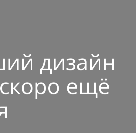
ший дизайн
 скоро ещё
я