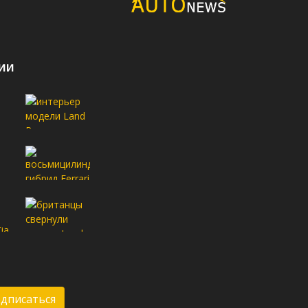
ии
дписаться