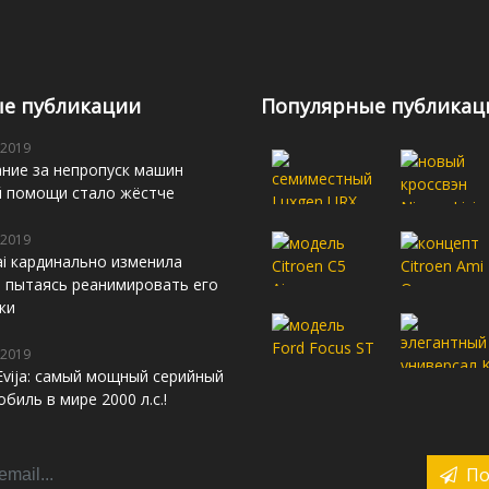
е публикации
Популярные публикац
 2019
ние за непропуск машин
й помощи стало жёстче
 2019
i кардинально изменила
s, пытаясь реанимировать его
жи
 2019
Evija: самый мощный серийный
биль в мире 2000 л.с.!
По