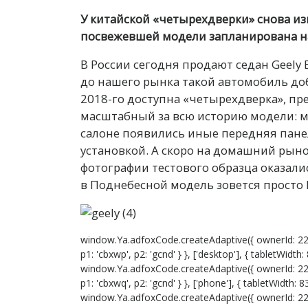
У китайской «четырехдверки» снова из
посвежевшей модели запланирована на
В России сегодня продают седан Geely 
до нашего рынка такой автомобиль доб
2018-го доступна «четырехдверка», пр
масштабный за всю историю модели: м
салоне появились иные передняя пане
установкой. А скоро на домашний рын
фотографии тестового образца оказали
в Поднебесной модель зовется просто 
window.Ya.adfoxCode.createAdaptive({ ownerId: 22
p1: 'cbxwp', p2: 'gcnd' } }, ['desktop'], { tabletWidt
window.Ya.adfoxCode.createAdaptive({ ownerId: 22
p1: 'cbxwq', p2: 'gcnd' } }, ['phone'], { tabletWidth:
window.Ya.adfoxCode.createAdaptive({ ownerId: 22