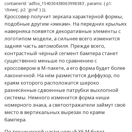
containerId: 'adfox_154030438063998383', params: { p1:
'cbxwq', p2: 'gcnd' } });
Кроссовер получит зеркала характерной формы,
подобные другим «эмкам». На передних крыльях
наверняка появятся декоративные элементы с
логотипом модели, а сильнее всего изменится
задняя часть автомобиля. Прежде всего,
контрастный чёрный сегмент бампера станет
существенно меньше по сравнению с
кроссовером в М-пакете, а его форма будет более
лаконичной. На нём разместится диффузор, по
краям которого расположатся широко
разнесённые сдвоенные патрубки выхлопной
системы. Немного изменится форма ниши
номерного знака, а светоотражатели займут своё
место в вертикальных вырезах по краям
бампера.
По технической части новый Х6 М будет