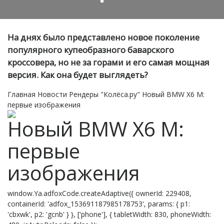
На днях было представлено новое поколение
популярного купеобразного баварского
кроссовера, но не за горами и его самая мощная
версия. Как она будет выглядеть?
Главная
Новости
Рендеры "Колёса.ру"
Новый BMW X6 M:
первые изображения
Новый BMW X6 M:
первые
изображения
window.Ya.adfoxCode.createAdaptive({ ownerId: 229408,
containerId: 'adfox_153691187985178753', params: { p1:
'cbxwk', p2: 'gcnb' } }, ['phone'], { tabletWidth: 830, phoneWidth: