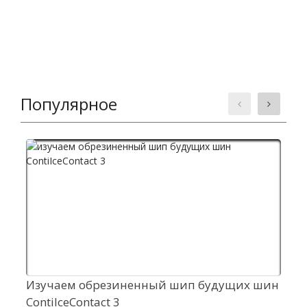
Популярное
Изучаем обрезиненный шип будущих шин
К
ContiIceContact 3
з