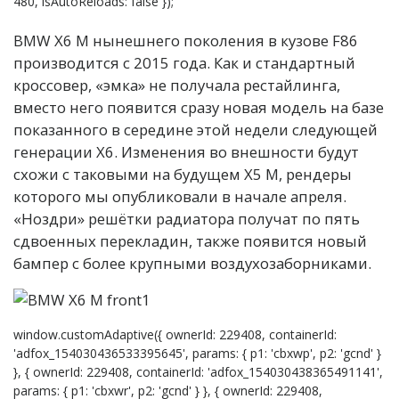
480, isAutoReloads: false });
BMW X6 M нынешнего поколения в кузове F86
производится с 2015 года. Как и стандартный
кроссовер, «эмка» не получала рестайлинга,
вместо него появится сразу новая модель на базе
показанного в середине этой недели следующей
генерации Х6. Изменения во внешности будут
схожи с таковыми на будущем Х5 М, рендеры
которого мы опубликовали в начале апреля.
«Ноздри» решётки радиатора получат по пять
сдвоенных перекладин, также появится новый
бампер с более крупными воздухозаборниками.
window.customAdaptive({ ownerId: 229408, containerId:
'adfox_154030436533395645', params: { p1: 'cbxwp', p2: 'gcnd' }
}, { ownerId: 229408, containerId: 'adfox_154030438365491141',
params: { p1: 'cbxwr', p2: 'gcnd' } }, { ownerId: 229408,