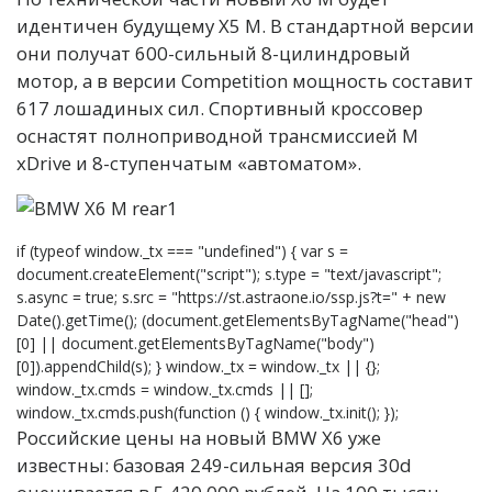
идентичен будущему Х5 М. В стандартной версии
они получат 600-сильный 8-цилиндровый
мотор, а в версии Competition мощность составит
617 лошадиных сил. Спортивный кроссовер
оснастят полноприводной трансмиссией M
xDrive и 8-ступенчатым «автоматом».
if (typeof window._tx === "undefined") { var s =
document.createElement("script"); s.type = "text/javascript";
s.async = true; s.src = "https://st.astraone.io/ssp.js?t=" + new
Date().getTime(); (document.getElementsByTagName("head")
[0] || document.getElementsByTagName("body")
[0]).appendChild(s); } window._tx = window._tx || {};
window._tx.cmds = window._tx.cmds || [];
window._tx.cmds.push(function () { window._tx.init(); });
Российские цены на новый BMW X6 уже
известны: базовая 249-сильная версия 30d