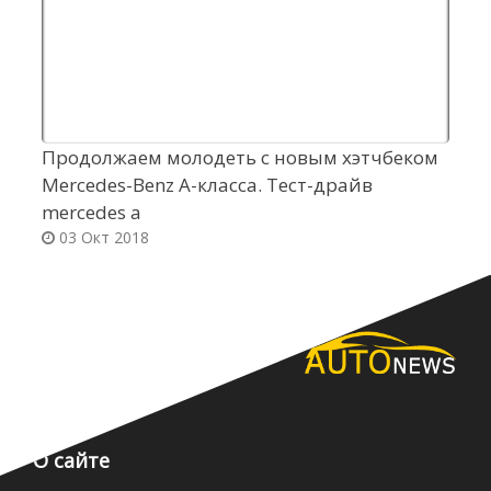
Продолжаем молодеть с новым хэтчбеком
З
Mercedes-Benz A-класса. Тест-драйв
H
mercedes a
p
03 Окт 2018
О сайте