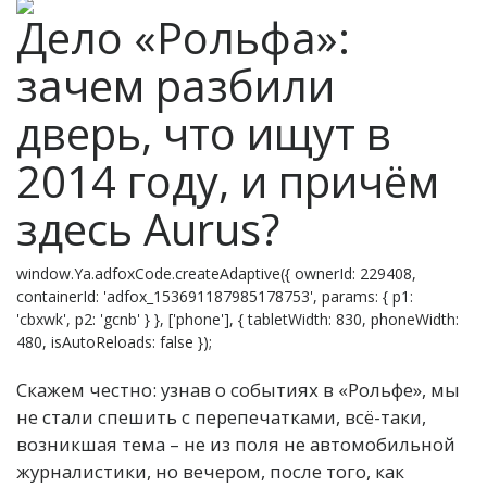
Дело «Рольфа»:
зачем разбили
дверь, что ищут в
2014 году, и причём
здесь Aurus?
window.Ya.adfoxCode.createAdaptive({ ownerId: 229408,
containerId: 'adfox_153691187985178753', params: { p1:
'cbxwk', p2: 'gcnb' } }, ['phone'], { tabletWidth: 830, phoneWidth:
480, isAutoReloads: false });
Скажем честно: узнав о событиях в «Рольфе», мы
не стали спешить с перепечатками, всё-таки,
возникшая тема – не из поля не автомобильной
журналистики, но вечером, после того, как