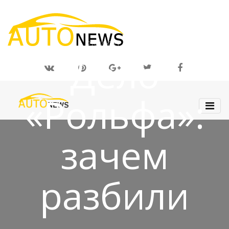
28 ИЮН 2019
Дело
«Рольфа»:
зачем
разбили