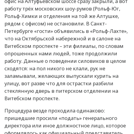
офис на Алтуфьевском шоссе сразу закрыли, а вот
работу трёх московских шоу-румов (Рольф-Юг,
Рольф-Химки и отделения на той же Алтушке,
рядом с офисом) не остановили. В Санкт-
Петербурге «гости» объявились в «Рольф-Лахте»,
что на Октябрьской набережной и в салоне на
Витебском проспекте – эти филиалы, по словам
опрошенных нами людей, тоже продолжили
работу. Данные о поведении силовиков в целом
сходятся: на пол никого не клали, рук не
заламывали, желающих выпускали курить на
улицу, вот разве что для острастки разбили
стеклянную дверь в питерском отделении на
Витебском проспекте.
Процедура везде проходила одинаково:
пришедшие просили «подать» генерального
директора или иное должностное лицо, которое
оформлялось как официальный представитель