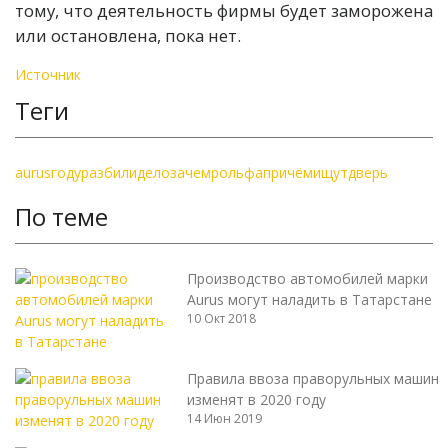
тому, что деятельность фирмы будет заморожена
или остановлена, пока нет.
Источник
Теги
aurus
году
разбили
дело
зачем
рольфа
причём
ищут
дверь
По теме
Производство автомобилей марки
Aurus могут наладить в Татарстане
10 Окт 2018
Правила ввоза праворульных машин
изменят в 2020 году
14 Июн 2019