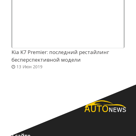
Kia K7 Premier: последний рестайлинг
С
бесперспективной модели
н
13 Июн 2019
О сайте