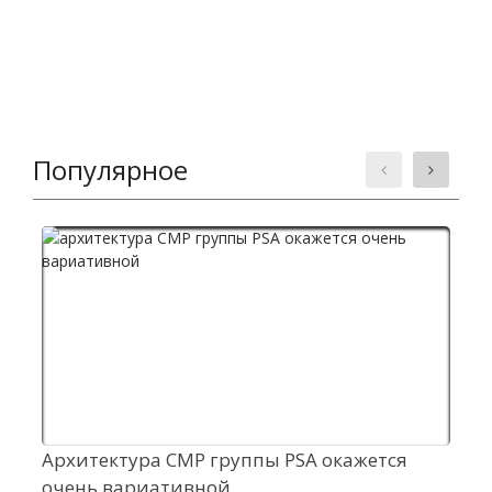
Популярное
Архитектура CMP группы PSA окажется
Э
очень вариативной
А