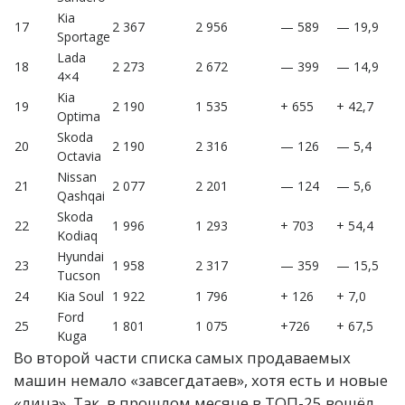
Kia
17
2 367
2 956
— 589
— 19,9
Sportage
Lada
18
2 273
2 672
— 399
— 14,9
4×4
Kia
19
2 190
1 535
+ 655
+ 42,7
Optima
Skoda
20
2 190
2 316
— 126
— 5,4
Octavia
Nissan
21
2 077
2 201
— 124
— 5,6
Qashqai
Skoda
22
1 996
1 293
+ 703
+ 54,4
Kodiaq
Hyundai
23
1 958
2 317
— 359
— 15,5
Tucson
24
Kia Soul
1 922
1 796
+ 126
+ 7,0
Ford
25
1 801
1 075
+726
+ 67,5
Kuga
Во второй части списка самых продаваемых
машин немало «завсегдатаев», хотя есть и новые
«лица». Так, в прошлом месяце в ТОП-25 вошёл