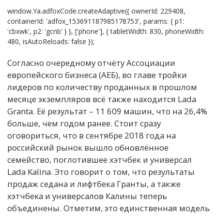
window.Ya.adfoxCode.createAdaptive({ ownerId: 229408,
containerId: 'adfox_153691187985178753', params: { p1:
'cbxwk', p2: 'gcnb' } }, ['phone'], { tabletWidth: 830, phoneWidth:
480, isAutoReloads: false });
Согласно очередному отчёту Ассоциации
европейского бизнеса (АЕБ), во главе тройки
лидеров по количеству проданных в прошлом
месяце экземпляров всё также находится Lada
Granta. Её результат – 11 609 машин, что на 26,4%
больше, чем годом ранее. Стоит сразу
оговориться, что в сентябре 2018 года на
российский рынок вышло обновлённое
семейство, поглотившее хэтчбек и универсал
Lada Kalina. Это говорит о том, что результаты
продаж седана и лифтбека Гранты, а также
хэтчбека и универсалов Калины теперь
объединены. Отметим, это единственная модель