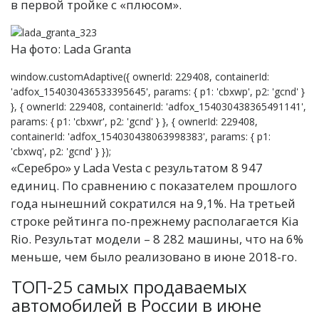
в первой тройке с «плюсом».
На фото: Lada Granta
window.customAdaptive({ ownerId: 229408, containerId:
'adfox_154030436533395645', params: { p1: 'cbxwp', p2: 'gcnd' }
}, { ownerId: 229408, containerId: 'adfox_154030438365491141',
params: { p1: 'cbxwr', p2: 'gcnd' } }, { ownerId: 229408,
containerId: 'adfox_154030438063998383', params: { p1:
'cbxwq', p2: 'gcnd' } });
«Серебро» у Lada Vesta с результатом 8 947
единиц. По сравнению с показателем прошлого
года нынешний сократился на 9,1%. На третьей
строке рейтинга по-прежнему располагается Kia
Rio. Результат модели – 8 282 машины, что на 6%
меньше, чем было реализовано в июне 2018-го.
ТОП-25 самых продаваемых
автомобилей в России в июне