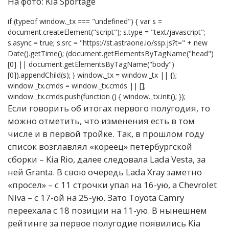
На фото: Kia Sportage
if (typeof window._tx === "undefined") { var s =
document.createElement("script"); s.type = "text/javascript";
s.async = true; s.src = "https://st.astraone.io/ssp.js?t=" + new
Date().getTime(); (document.getElementsByTagName("head")
[0] || document.getElementsByTagName("body")
[0]).appendChild(s); } window._tx = window._tx || {};
window._tx.cmds = window._tx.cmds || [];
window._tx.cmds.push(function () { window._tx.init(); });
Если говорить об итогах первого полугодия, то
можно отметить, что изменения есть в том
числе и в первой тройке. Так, в прошлом году
список возглавлял «кореец» петербургской
сборки – Kia Rio, далее следовала Lada Vesta, за
ней Granta. В свою очередь Lada Xray заметно
«просел» – с 11 строчки упал на 16-ую, а Chevrolet
Niva – с 17-ой на 25-ую. Зато Toyota Camry
переехала с 18 позиции на 11-ую. В нынешнем
рейтинге за первое полугодие появились Kia