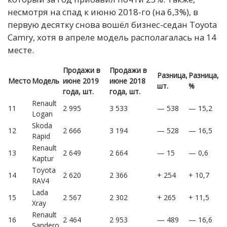
несмотря на спад к июню 2018-го (на 6,3%), в
первую десятку снова вошёл бизнес-седан Toyota
Camry, хотя в апреле модель располагалась на 14
месте.
Продажи в
Продажи в
Разница,
Разница,
Место
Модель
июне 2019
июне 2018
шт.
%
года, шт.
года, шт.
Renault
11
2 995
3 533
— 538
— 15,2
Logan
Skoda
12
2 666
3 194
— 528
— 16,5
Rapid
Renault
13
2 649
2 664
— 15
— 0,6
Kaptur
Toyota
14
2 620
2 366
+ 254
+ 10,7
RAV4
Lada
15
2 567
2 302
+ 265
+ 11,5
Xray
Renault
16
2 464
2 953
— 489
— 16,6
Sandero