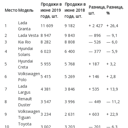
Продажи в
Продажи в
Разница,
Разница,
Место
Модель
июне 2019
июне 2018
шт.
%
года, шт.
года, шт.
Lada
1
11 609
9 182
+ 2 427
+ 26,4
Granta
2
Lada Vesta
8 947
9 843
— 896
— 9,1
3
Kia Rio
8 282
8 808
— 526
— 6,0
Hyundai
4
6 023
6 400
— 377
— 5,9
Solaris
Hyundai
5
5 955
5 768
+ 187
+ 3,2
Creta
Volkswagen
6
5 415
5 269
+ 146
+ 2,8
Polo
Lada
7
4 381
3 846
+ 535
+ 13,9
Largus
Renault
8
3 547
3 996
— 449
— 11,2
Duster
Volkswagen
9
3 234
2 631
+ 603
+ 22,9
Tiguan
Toyota
10
3 002
3 203
— 201
— 6,3