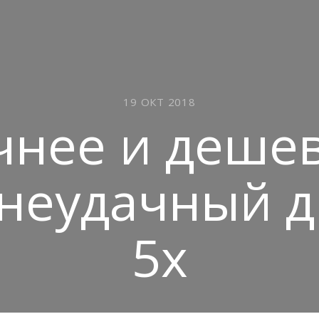
19 ОКТ 2018
нее и дешев
неудачный д
5x