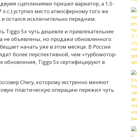
с двумя сцеплениями пришел вариатор, а 1,5-
л.с.) уступил место атмосферному того же
к и остался исключительно передним.
ть Tiggo 5x чуть дешевле и привлекательнее
ка не объявлены, но продажи обновленного
бещает начать уже в этом месяце. В России
ядит более перспективной, чем «турбомотор-
сле обновления, Tiggo 5x сертифицируют в
оссовер Chery, которому экстренно меняют
новую пластическую операцию пережил чуть