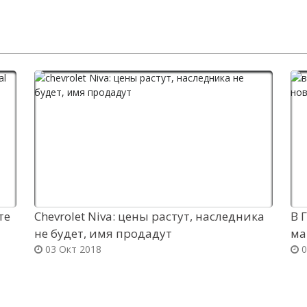
те
Chevrolet Niva: цены растут, наследника
В 
не будет, имя продадут
ма
03 Окт 2018
0