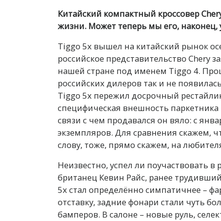
Китайский компактный кроссовер Chery
жизни. Может теперь мы его, наконец,
Tiggo 5x вышел на китайский рынок ос
российское представительство Chery з
нашей стране под именем Tiggo 4. Про
российских дилеров так и не появилась,
Tiggo 5x пережил досрочный рестайлин
специфическая внешность паркетника 
связи с чем продавался он вяло: с янва
экземпляров. Для сравнения скажем, ч
слову, тоже, прямо скажем, на любител
Неизвестно, успел ли поучаствовать в
британец Кевин Райс, ранее трудивший
5x стал определённо симпатичнее – ф
отставку, задние фонари стали чуть б
бамперов. В салоне – новые руль, селе