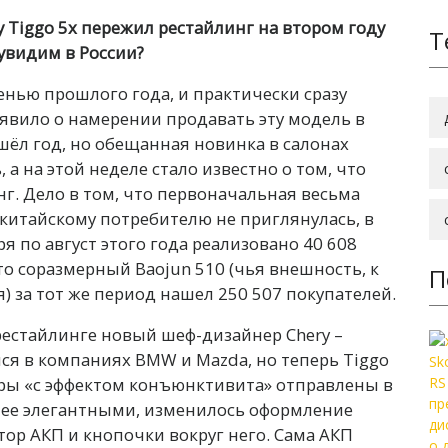
 Tiggo 5x пережил рестайлинг на втором году
Т
 увидим в России?
енью прошлого года, и практически сразу
аявило о намерении продавать эту модель в
шёл год, но обещанная новинка в салонах
 а на этой неделе стало известно о том, что
г. Дело в том, что первоначальная весьма
китайскому потребителю не приглянулась, в
ря по август этого года реализовано 40 608
то соразмерный Baojun 510 (чья внешность, к
П
я) за тот же период нашел 250 507 покупателей.
 рестайлинге новый шеф-дизайнер Chery –
ся в компаниях BMW и Mazda, но теперь Tiggo
ары «с эффектом конъюнктивита» отправлены в
олее элегантными, изменилось оформление
ктор АКП и кнопочки вокруг него. Сама АКП