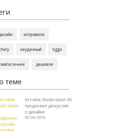
еги
дизайн
исправила
chery
неудачный
tiggo
симпатичнее
дешевле
о теме
Хэтчбек Skoda Vision RS
предложил дискуссию
о дизайне
03 Окт 2018