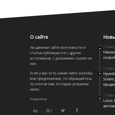
О сайте
Новы
17 Июл
На данном сайте все новости и
Наказа
статьи публикуются с других
скоро
источников, с указанием ссылки на
них.
17 Июл
Если у вас есть какие-либо жалобы
Hyunda
или предложения, то обращайтесь
Solari
по контактам, которые указанны
прода
ниже.
17 Июл
Powered by
Lotus 
автомо