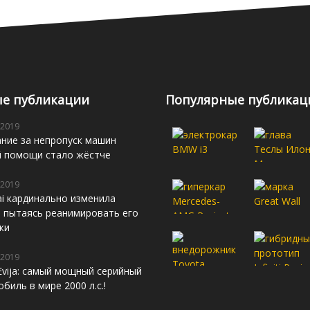
е публикации
Популярные публикац
 2019
ние за непропуск машин
й помощи стало жёстче
 2019
i кардинально изменила
s, пытаясь реанимировать его
жи
 2019
Evija: самый мощный серийный
биль в мире 2000 л.с.!