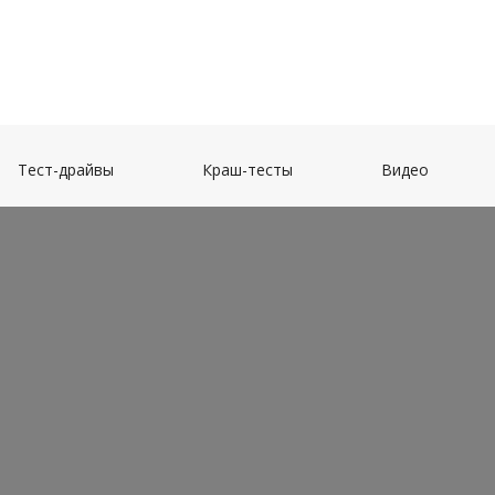
(current)
(current)
(current)
Тест-драйвы
Краш-тесты
Видео