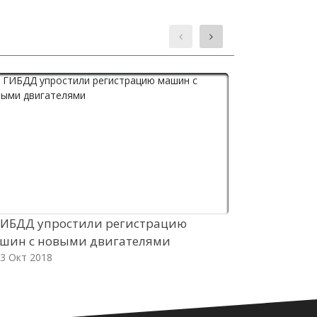
ГИБДД упростили регистрацию
Новейший к
шин с новыми двигателями
сборки не б
3 Окт 2018
до РФ
03 Окт 2018